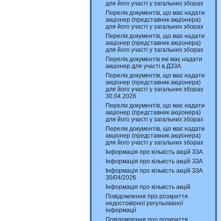
для його участі у загальних зборах
Перелік документів, що має надати
акціонер (представник акціонера)
для його участі у загальних зборах
Перелік документів, що має надати
акціонер (представник акціонера)
для його участі у загальних зборах
Перелік документів які має надати
акціонер для участі в ДЗЗА
Перелік документів, що має надати
акціонер (представник акціонера)
для його участі у загальних зборах
30.04.2026
Перелік документів, що має надати
акціонер (представник акціонера)
для його участі у загальних зборах
Перелік документів, що має надати
акціонер (представник акціонера)
для його участі у загальних зборах
Інформація про кількість акцій ЗЗА
Інформація про кількість акцій ЗЗА
Інформація про кількість акцій ЗЗА
30/04/2026
Інформація про кількість акцій
Повідомлення про розкриття
недостовірної регульованої
інформації
Повідомлення про розкриття