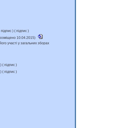
підпис
) (
підпис
)
(розміщено 10.04.2015)
його участі у загальних зборах
с
) (
підпис
)
с
) (
підпис
)