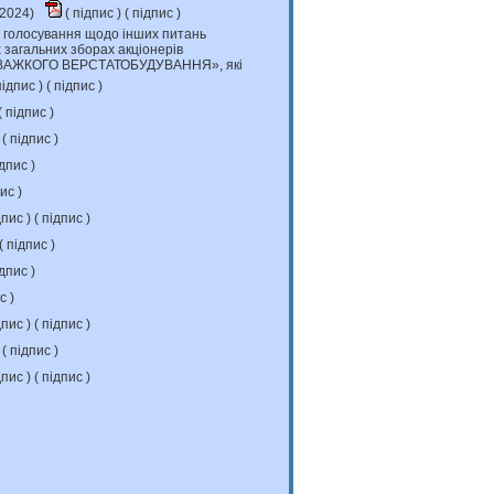
.2024)
(
підпис
) (
підпис
)
 голосування щодо інших питань
х загальних зборах акціонерів
АЖКОГО ВЕРСТАТОБУДУВАННЯ», які
ідпис
) (
підпис
)
(
підпис
)
 (
підпис
)
дпис
)
пис
)
дпис
) (
підпис
)
(
підпис
)
дпис
)
ис
)
дпис
) (
підпис
)
 (
підпис
)
дпис
) (
підпис
)