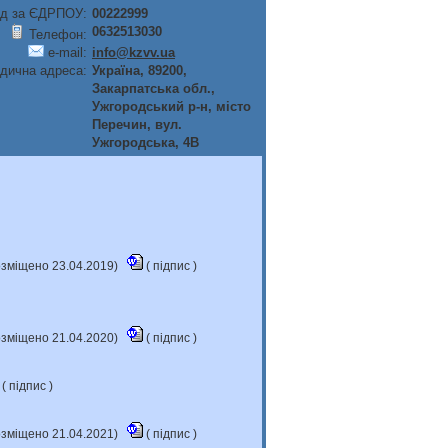
д за ЄДРПОУ:
00222999
0632513030
Телефон:
e-mail:
info@kzvv.ua
дична адреса:
Україна, 89200,
Закарпатська обл.,
Ужгородський р-н, мiсто
Перечин, вул.
Ужгородська, 4В
розміщено 23.04.2019)
(
підпис
)
розміщено 21.04.2020)
(
підпис
)
 (
підпис
)
розміщено 21.04.2021)
(
підпис
)