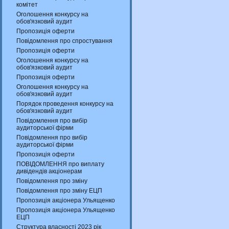
комітет
Оголошення конкурсу на
обов'язковий аудит
Пропозиція оферти
Повідомлення про спростування
Пропозиція оферти
Оголошення конкурсу на
обов'язковий аудит
Пропозиція оферти
Оголошення конкурсу на
обов'язковий аудит
Порядок проведення конкурсу на
обов'язковий аудит
Повідомлення про вибір
аудиторської фірми
Повідомлення про вибір
аудиторської фірми
Пропозиція оферти
ПОВІДОМЛЕННЯ про виплату
дивідендів акціонерам
Повідомлення про зміну
Повідомлення про зміну ЕЦП
Пропозиція акціонера Ульященко
Пропозиція акціонера Ульященко
ЕЦП
Структура власності 2023 рік