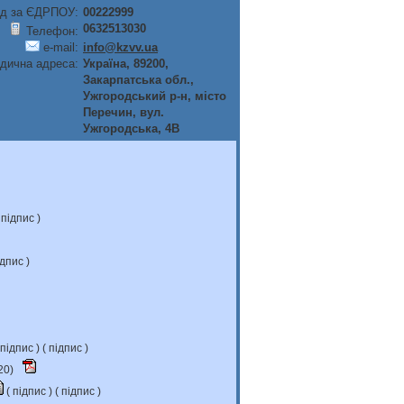
д за ЄДРПОУ:
00222999
0632513030
Телефон:
e-mail:
info@kzvv.ua
дична адреса:
Україна, 89200,
Закарпатська обл.,
Ужгородський р-н, мiсто
Перечин, вул.
Ужгородська, 4В
підпис
)
ідпис
)
підпис
) (
підпис
)
20)
(
підпис
) (
підпис
)