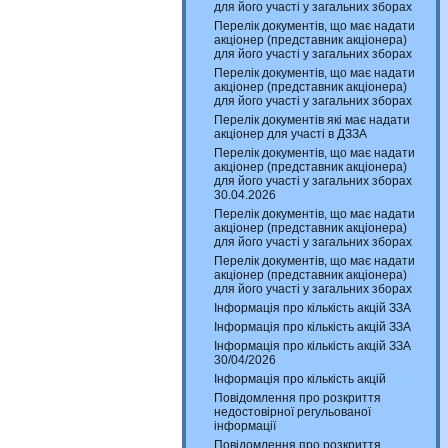
для його участі у загальних зборах
Перелік документів, що має надати
акціонер (представник акціонера)
для його участі у загальних зборах
Перелік документів, що має надати
акціонер (представник акціонера)
для його участі у загальних зборах
Перелік документів які має надати
акціонер для участі в ДЗЗА
Перелік документів, що має надати
акціонер (представник акціонера)
для його участі у загальних зборах
30.04.2026
Перелік документів, що має надати
акціонер (представник акціонера)
для його участі у загальних зборах
Перелік документів, що має надати
акціонер (представник акціонера)
для його участі у загальних зборах
Інформація про кількість акцій ЗЗА
Інформація про кількість акцій ЗЗА
Інформація про кількість акцій ЗЗА
30/04/2026
Інформація про кількість акцій
Повідомлення про розкриття
недостовірної регульованої
інформації
Повідомлення про розкриття