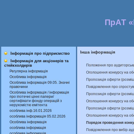
ПрАТ 
Інша інформація
Інформація про підприємство
Інформація для акціонерів та
Положення про аудиторськи
стейкхолдерів
Регулярна інформація
Оголошення конкурсу на об
Особлива інформація
Пропозиція оферти (розміщ
Особлива інформація 09.05. Значні
Повідомлення про спростув
правочини
Особлива інформація / інформація
Пропозиція оферти (розміщ
про іпотечні цінні папери/
сертифікати фонду операцій з
Оголошення конкурсу на об
нерухомістю емітента
Пропозиція оферти (розміщ
особлива інф.16.01.2026
Оголошення конкурсу на об
особлива інформація 05.02.2026
Особлива інформація
Порядок проведення конкур
особлива інформація
Повідомлення про вибір ау
особлива інформація