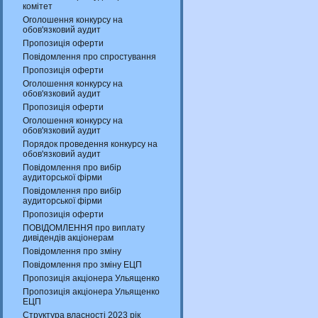
комітет
Оголошення конкурсу на
обов'язковий аудит
Пропозиція оферти
Повідомлення про спростування
Пропозиція оферти
Оголошення конкурсу на
обов'язковий аудит
Пропозиція оферти
Оголошення конкурсу на
обов'язковий аудит
Порядок проведення конкурсу на
обов'язковий аудит
Повідомлення про вибір
аудиторської фірми
Повідомлення про вибір
аудиторської фірми
Пропозиція оферти
ПОВІДОМЛЕННЯ про виплату
дивідендів акціонерам
Повідомлення про зміну
Повідомлення про зміну ЕЦП
Пропозиція акціонера Ульященко
Пропозиція акціонера Ульященко
ЕЦП
Структура власності 2023 рік