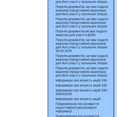
для його участі у загальних зборах
Перелік документів, що має надати
акціонер (представник акціонера)
для його участі у загальних зборах
Перелік документів, що має надати
акціонер (представник акціонера)
для його участі у загальних зборах
Перелік документів які має надати
акціонер для участі в ДЗЗА
Перелік документів, що має надати
акціонер (представник акціонера)
для його участі у загальних зборах
30.04.2026
Перелік документів, що має надати
акціонер (представник акціонера)
для його участі у загальних зборах
Перелік документів, що має надати
акціонер (представник акціонера)
для його участі у загальних зборах
Інформація про кількість акцій ЗЗА
Інформація про кількість акцій ЗЗА
Інформація про кількість акцій ЗЗА
30/04/2026
Інформація про кількість акцій
Повідомлення про розкриття
недостовірної регульованої
інформації
Повідомлення про розкриття