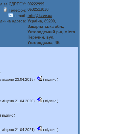
д за ЄДРПОУ:
00222999
0632513030
Телефон:
e-mail:
info@kzvv.ua
дична адреса:
Україна, 89200,
Закарпатська обл.,
Ужгородський р-н, мiсто
Перечин, вул.
Ужгородська, 4В
)
розміщено 23.04.2019)
(
підпис
)
розміщено 21.04.2020)
(
підпис
)
 (
підпис
)
розміщено 21.04.2021)
(
підпис
)