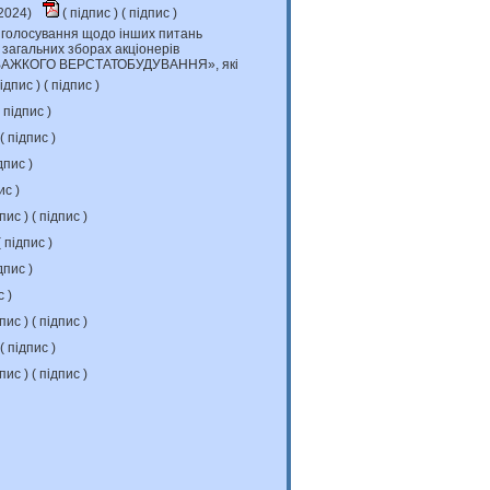
.2024)
(
підпис
) (
підпис
)
 голосування щодо інших питань
 загальних зборах акціонерів
АЖКОГО ВЕРСТАТОБУДУВАННЯ», які
ідпис
) (
підпис
)
підпис
)
 (
підпис
)
дпис
)
ис
)
дпис
) (
підпис
)
(
підпис
)
дпис
)
с
)
дпис
) (
підпис
)
 (
підпис
)
дпис
) (
підпис
)