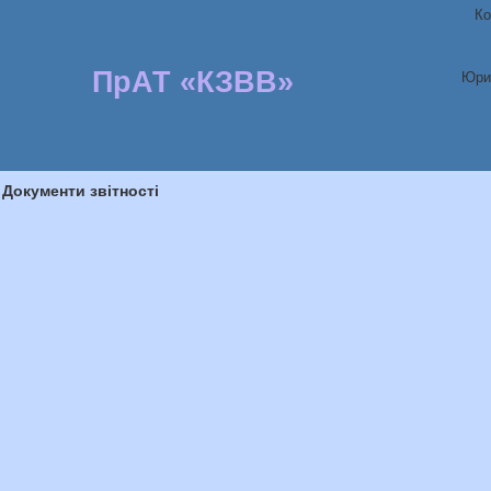
Ко
ПрАТ «КЗВВ»
Юри
Документи звітності