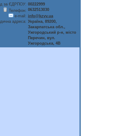
д за ЄДРПОУ:
00222999
0632513030
Телефон:
e-mail:
info@kzvv.ua
дична адреса:
Україна, 89200,
Закарпатська обл.,
Ужгородський р-н, мiсто
Перечин, вул.
Ужгородська, 4В