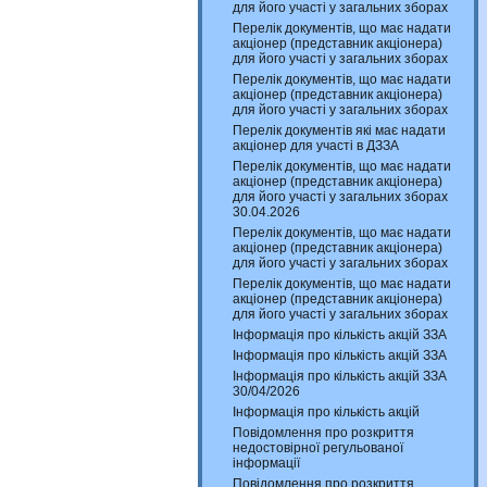
для його участі у загальних зборах
Перелік документів, що має надати
акціонер (представник акціонера)
для його участі у загальних зборах
Перелік документів, що має надати
акціонер (представник акціонера)
для його участі у загальних зборах
Перелік документів які має надати
акціонер для участі в ДЗЗА
Перелік документів, що має надати
акціонер (представник акціонера)
для його участі у загальних зборах
30.04.2026
Перелік документів, що має надати
акціонер (представник акціонера)
для його участі у загальних зборах
Перелік документів, що має надати
акціонер (представник акціонера)
для його участі у загальних зборах
Інформація про кількість акцій ЗЗА
Інформація про кількість акцій ЗЗА
Інформація про кількість акцій ЗЗА
30/04/2026
Інформація про кількість акцій
Повідомлення про розкриття
недостовірної регульованої
інформації
Повідомлення про розкриття