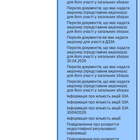
для його участі у загальних зборах
Перелік документів, що має надати
акціонер (представник акціонера)
для його участі у загальних зборах
Перелік документів, що має надати
акціонер (представник акціонера)
для його участі у загальних зборах
Перелік документів які має надати
акціонер для участі в ДЗЗА
Перелік документів, що має надати
акціонер (представник акціонера)
для його участі у загальних зборах
30.04.2026
Перелік документів, що має надати
акціонер (представник акціонера)
для його участі у загальних зборах
Перелік документів, що має надати
акціонер (представник акціонера)
для його участі у загальних зборах
Інформація про кількість акцій ЗЗА
Інформація про кількість акцій ЗЗА
Інформація про кількість акцій ЗЗА
30/04/2026
Інформація про кількість акцій
Повідомлення про розкриття
недостовірної регульованої
інформації
Повідомлення про розкриття