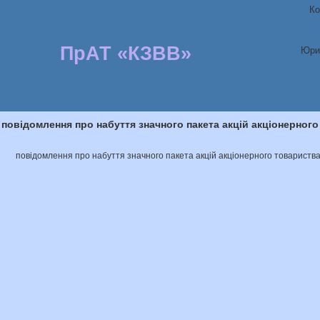
Ко
ПрАТ «КЗВВ»
Юри
повідомлення про набуття значного пакета акцій акціонерног
повідомлення про набуття значного пакета акцій акціонерного товариств