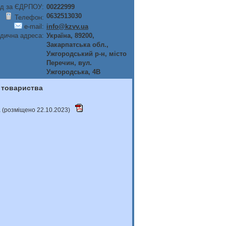
д за ЄДРПОУ:
00222999
0632513030
Телефон:
e-mail:
info@kzvv.ua
дична адреса:
Україна, 89200,
Закарпатська обл.,
Ужгородський р-н, мiсто
Перечин, вул.
Ужгородська, 4В
о товариства
а (розміщено 22.10.2023)