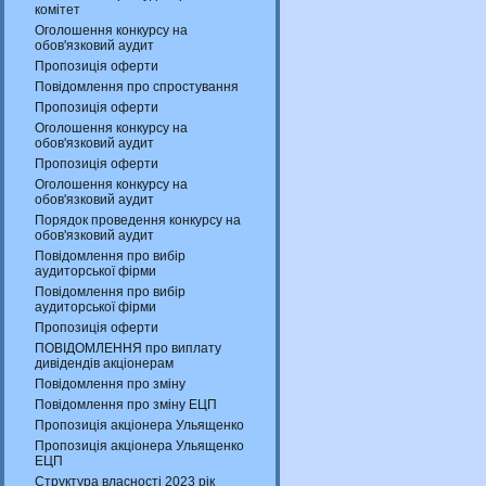
комітет
Оголошення конкурсу на
обов'язковий аудит
Пропозиція оферти
Повідомлення про спростування
Пропозиція оферти
Оголошення конкурсу на
обов'язковий аудит
Пропозиція оферти
Оголошення конкурсу на
обов'язковий аудит
Порядок проведення конкурсу на
обов'язковий аудит
Повідомлення про вибір
аудиторської фірми
Повідомлення про вибір
аудиторської фірми
Пропозиція оферти
ПОВІДОМЛЕННЯ про виплату
дивідендів акціонерам
Повідомлення про зміну
Повідомлення про зміну ЕЦП
Пропозиція акціонера Ульященко
Пропозиція акціонера Ульященко
ЕЦП
Структура власності 2023 рік