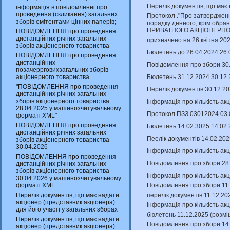
Перелік документів, що має
інформація в повідомленні про
проведення (скликання) загальних
Протокол ."Про затверджен
зборів емітентами цінних паперів;
порядку денного, крім обран
ПРИВАТНОГО АКЦІОНЕРНО
ПОВІДОМЛЕННЯ про проведення
дистанційних річних загальних
призначено на 26 квітня 202
зборів акціонерного товариства
Бюлетень до 26.04.2024 26.
ПОВІДОМЛЕННЯ про проведення
дистанційних
Повідомлення про збори 30
позачеррговихзагальних зборів
Бюлетень 31.12.2024 30.12.
акціонерного товариства
"ПОВІДОМЛЕННЯ про проведення
Перелік документів 30.12.2
дистанційних річних загальних
зборів акціонерного товариства
Інформація про кількість ак
28.04.2025 у машинозчитувальному
Протокол ПЗЗ 03012024 03.
форматі XML"
ПОВІДОМЛЕННЯ про проведення
Бюлетень 14.02.3025 14.02.
дистанційних річних загальних
Пеелік документів 14.02.20
зборів акціонерного товариства
30.04.2026
Інформація про кількість ак
ПОВІДОМЛЕННЯ про проведення
Повідомлення про збори 28
дистанційних річних загальних
зборів акціонерного товариства
Інформація про кількість ак
30.04.2026 у машинозчитувальному
Повідомлення про збори 11.
форматі XML
перелік документів 11.12.20
Перелік документів, що має надати
акціонер (представник акціонера)
Інформація про кількість ак
для його участі у загальних зборах
бюлетень 11.12.2025 (розмі
Перелік документів, що має надати
Повідомлення про збори 14.
акціонер (представник акціонера)