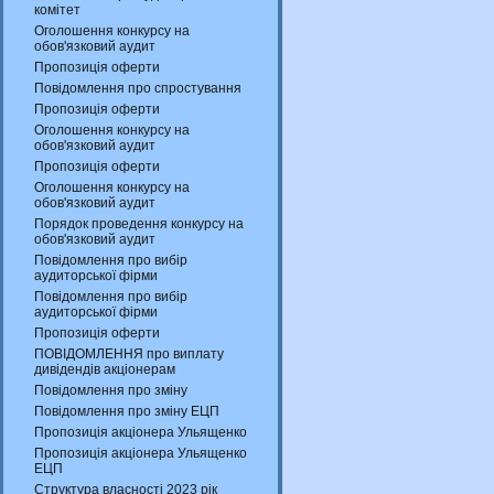
комітет
Оголошення конкурсу на
обов'язковий аудит
Пропозиція оферти
Повідомлення про спростування
Пропозиція оферти
Оголошення конкурсу на
обов'язковий аудит
Пропозиція оферти
Оголошення конкурсу на
обов'язковий аудит
Порядок проведення конкурсу на
обов'язковий аудит
Повідомлення про вибір
аудиторської фірми
Повідомлення про вибір
аудиторської фірми
Пропозиція оферти
ПОВІДОМЛЕННЯ про виплату
дивідендів акціонерам
Повідомлення про зміну
Повідомлення про зміну ЕЦП
Пропозиція акціонера Ульященко
Пропозиція акціонера Ульященко
ЕЦП
Структура власності 2023 рік