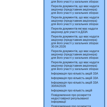
для його участі у загальних зборах
Перелік документів, що має надати
акціонер (представник акціонера)
для його участі у загальних зборах
Перелік документів, що має надати
акціонер (представник акціонера)
для його участі у загальних зборах
Перелік документів які має надати
акціонер для участі в ДЗЗА
Перелік документів, що має надати
акціонер (представник акціонера)
для його участі у загальних зборах
30.04.2026
Перелік документів, що має надати
акціонер (представник акціонера)
для його участі у загальних зборах
Перелік документів, що має надати
акціонер (представник акціонера)
для його участі у загальних зборах
Інформація про кількість акцій ЗЗА
Інформація про кількість акцій ЗЗА
Інформація про кількість акцій ЗЗА
30/04/2026
Інформація про кількість акцій
Повідомлення про розкриття
недостовірної регульованої
інформації
Повідомлення про розкриття