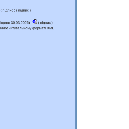
(
підпис
) (
підпис
)
міщено 30.03.2026)
(
підпис
)
машинозчитувальному форматі XML