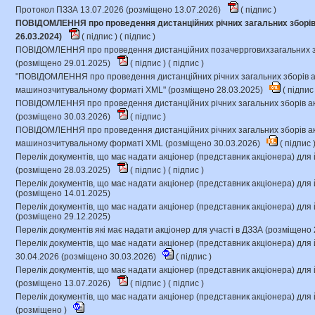
Протокол ПЗЗА 13.07.2026 (розміщено 13.07.2026)
(
підпис
)
ПОВІДОМЛЕННЯ про проведення дистанційних річних загальних зборів 
26.03.2024)
(
підпис
) (
підпис
)
ПОВІДОМЛЕННЯ про проведення дистанційних позачеррговихзагальних зб
(розміщено 29.01.2025)
(
підпис
) (
підпис
)
"ПОВІДОМЛЕННЯ про проведення дистанційних річних загальних зборів ак
машинозчитувальному форматі XML" (розміщено 28.03.2025)
(
підпи
ПОВІДОМЛЕННЯ про проведення дистанційних річних загальних зборів ак
(розміщено 30.03.2026)
(
підпис
)
ПОВІДОМЛЕННЯ про проведення дистанційних річних загальних зборів ак
машинозчитувальному форматі XML (розміщено 30.03.2026)
(
підпис
Перелік документів, що має надати акціонер (представник акціонера) для 
(розміщено 28.03.2025)
(
підпис
) (
підпис
)
Перелік документів, що має надати акціонер (представник акціонера) для 
(розміщено 14.01.2025)
Перелік документів, що має надати акціонер (представник акціонера) для 
(розміщено 29.12.2025)
Перелік документів які має надати акціонер для участі в ДЗЗА (розміщено 
Перелік документів, що має надати акціонер (представник акціонера) для 
30.04.2026 (розміщено 30.03.2026)
(
підпис
)
Перелік документів, що має надати акціонер (представник акціонера) для 
(розміщено 13.07.2026)
(
підпис
) (
підпис
)
Перелік документів, що має надати акціонер (представник акціонера) для 
(розміщено )