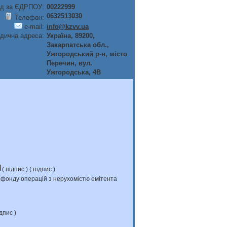
д за ЄДРПОУ:
00222999
0632513030
Телефон:
e-mail:
info@kzvv.ua
дична адреса:
Україна, 89200,
Закарпатська обл.,
Ужгородський р-н, мiсто
Перечин, вул.
Ужгородська, 4В
(
підпис
) (
підпис
)
и фонду операцій з нерухомістю емітента
дпис
)