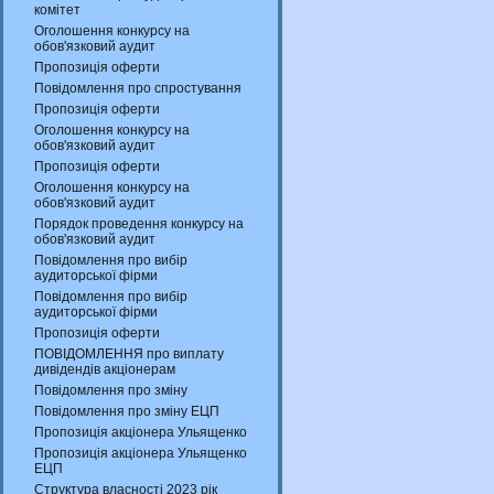
комітет
Оголошення конкурсу на
обов'язковий аудит
Пропозиція оферти
Повідомлення про спростування
Пропозиція оферти
Оголошення конкурсу на
обов'язковий аудит
Пропозиція оферти
Оголошення конкурсу на
обов'язковий аудит
Порядок проведення конкурсу на
обов'язковий аудит
Повідомлення про вибір
аудиторської фірми
Повідомлення про вибір
аудиторської фірми
Пропозиція оферти
ПОВІДОМЛЕННЯ про виплату
дивідендів акціонерам
Повідомлення про зміну
Повідомлення про зміну ЕЦП
Пропозиція акціонера Ульященко
Пропозиція акціонера Ульященко
ЕЦП
Структура власності 2023 рік