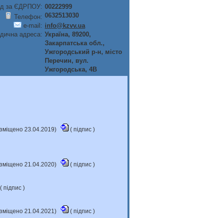
д за ЄДРПОУ:
00222999
0632513030
Телефон:
e-mail:
info@kzvv.ua
дична адреса:
Україна, 89200,
Закарпатська обл.,
Ужгородський р-н, мiсто
Перечин, вул.
Ужгородська, 4В
розміщено 23.04.2019)
(
підпис
)
розміщено 21.04.2020)
(
підпис
)
 (
підпис
)
розміщено 21.04.2021)
(
підпис
)