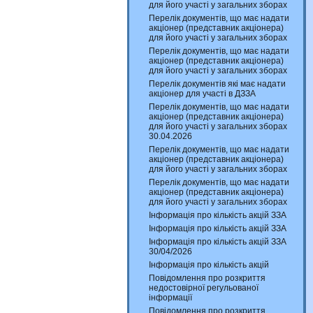
для його участі у загальних зборах
Перелік документів, що має надати
акціонер (представник акціонера)
для його участі у загальних зборах
Перелік документів, що має надати
акціонер (представник акціонера)
для його участі у загальних зборах
Перелік документів які має надати
акціонер для участі в ДЗЗА
Перелік документів, що має надати
акціонер (представник акціонера)
для його участі у загальних зборах
30.04.2026
Перелік документів, що має надати
акціонер (представник акціонера)
для його участі у загальних зборах
Перелік документів, що має надати
акціонер (представник акціонера)
для його участі у загальних зборах
Інформація про кількість акцій ЗЗА
Інформація про кількість акцій ЗЗА
Інформація про кількість акцій ЗЗА
30/04/2026
Інформація про кількість акцій
Повідомлення про розкриття
недостовірної регульованої
інформації
Повідомлення про розкриття