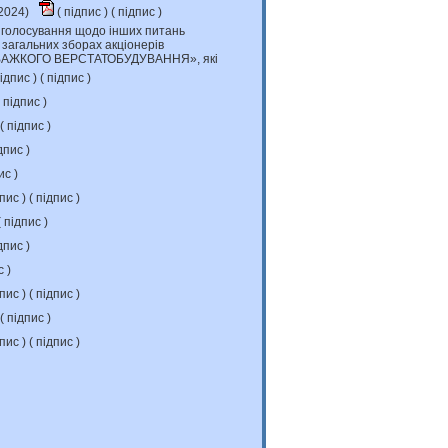
.2024)
(
підпис
) (
підпис
)
 голосування щодо інших питань
 загальних зборах акціонерів
АЖКОГО ВЕРСТАТОБУДУВАННЯ», які
ідпис
) (
підпис
)
підпис
)
 (
підпис
)
дпис
)
ис
)
дпис
) (
підпис
)
(
підпис
)
дпис
)
с
)
дпис
) (
підпис
)
 (
підпис
)
дпис
) (
підпис
)