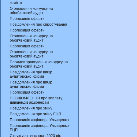
комітет
Оголошення конкурсу на
обов'язковий аудит
Пропозиція оферти
Повідомлення про спростування
Пропозиція оферти
Оголошення конкурсу на
обов'язковий аудит
Пропозиція оферти
Оголошення конкурсу на
обов'язковий аудит
Порядок проведення конкурсу на
обов'язковий аудит
Повідомлення про вибір
аудиторської фірми
Повідомлення про вибір
аудиторської фірми
Пропозиція оферти
ПОВІДОМЛЕННЯ про виплату
дивідендів акціонерам
Повідомлення про зміну
Повідомлення про зміну ЕЦП
Пропозиція акціонера Ульященко
Пропозиція акціонера Ульященко
ЕЦП
Структура власності 2023 рік