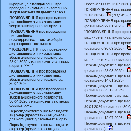
інформація в повідомленні про
Протокол ПЗЗА 13.07.2026 
проведення (скликання) загальних
ПОВІДОМЛЕННЯ про проведен
зборів емітентами цінних паперів;
26.03.2024)
(
підпис
) (
п
ПОВІДОМЛЕННЯ про проведення
ПОВІДОМЛЕННЯ про проведе
дистанційних річних загальних
зборів акціонерного товариства
(розміщено 29.01.2025)
ПОВІДОМЛЕННЯ про проведення
"ПОВІДОМЛЕННЯ про проведе
дистанційних
машинозчитувальному форм
позачеррговихзагальних зборів
ПОВІДОМЛЕННЯ про проведен
акціонерного товариства
(розміщено 30.03.2026)
"ПОВІДОМЛЕННЯ про проведення
дистанційних річних загальних
ПОВІДОМЛЕННЯ про проведен
зборів акціонерного товариства
машинозчитувальному форм
28.04.2025 у машинозчитувальному
Перелік документів, що має 
форматі XML"
(розміщено 28.03.2025)
ПОВІДОМЛЕННЯ про проведення
дистанційних річних загальних
Перелік документів, що має 
зборів акціонерного товариства
(розміщено 14.01.2025)
30.04.2026
Перелік документів, що має 
ПОВІДОМЛЕННЯ про проведення
(розміщено 29.12.2025)
дистанційних річних загальних
Перелік документів які має 
зборів акціонерного товариства
Перелік документів, що має 
30.04.2026 у машинозчитувальному
форматі XML
30.04.2026 (розміщено 30.0
Перелік документів, що має надати
Перелік документів, що має 
акціонер (представник акціонера)
(розміщено 13.07.2026)
для його участі у загальних зборах
Перелік документів, що має 
Перелік документів, що має надати
акціонер (представник акціонера)
(розміщено )