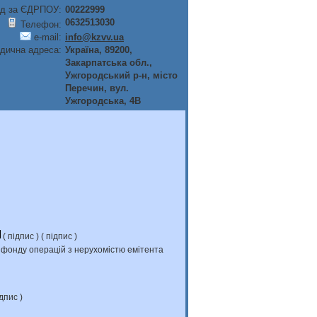
д за ЄДРПОУ:
00222999
0632513030
Телефон:
e-mail:
info@kzvv.ua
дична адреса:
Україна, 89200,
Закарпатська обл.,
Ужгородський р-н, мiсто
Перечин, вул.
Ужгородська, 4В
(
підпис
) (
підпис
)
и фонду операцій з нерухомістю емітента
дпис
)