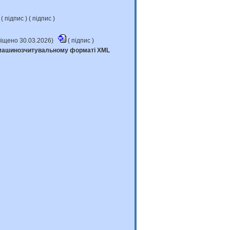
(
підпис
) (
підпис
)
міщено 30.03.2026)
(
підпис
)
у машинозчитувальному форматі XML