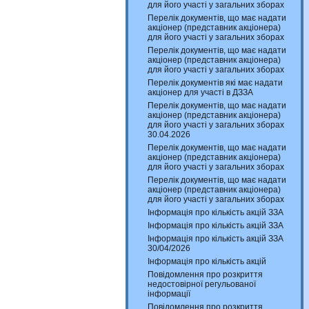
для його участі у загальних зборах
Перелік документів, що має надати
акціонер (представник акціонера)
для його участі у загальних зборах
Перелік документів, що має надати
акціонер (представник акціонера)
для його участі у загальних зборах
Перелік документів які має надати
акціонер для участі в ДЗЗА
Перелік документів, що має надати
акціонер (представник акціонера)
для його участі у загальних зборах
30.04.2026
Перелік документів, що має надати
акціонер (представник акціонера)
для його участі у загальних зборах
Перелік документів, що має надати
акціонер (представник акціонера)
для його участі у загальних зборах
Інформація про кількість акцій ЗЗА
Інформація про кількість акцій ЗЗА
Інформація про кількість акцій ЗЗА
30/04/2026
Інформація про кількість акцій
Повідомлення про розкриття
недостовірної регульованої
інформації
Повідомлення про розкриття