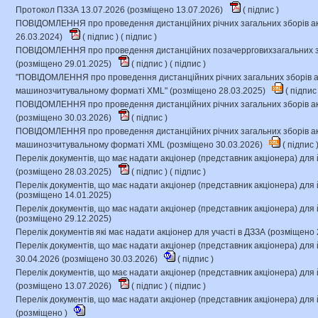
Протокол ПЗЗА 13.07.2026 (розміщено 13.07.2026)
(
підпис
)
ПОВІДОМЛЕННЯ про проведення дистанційних річних загальних зборів ак
26.03.2024)
(
підпис
) (
підпис
)
ПОВІДОМЛЕННЯ про проведення дистанційних позачеррговихзагальних зб
(розміщено 29.01.2025)
(
підпис
) (
підпис
)
"ПОВІДОМЛЕННЯ про проведення дистанційних річних загальних зборів ак
машинозчитувальному форматі XML" (розміщено 28.03.2025)
(
підпи
ПОВІДОМЛЕННЯ про проведення дистанційних річних загальних зборів ак
(розміщено 30.03.2026)
(
підпис
)
ПОВІДОМЛЕННЯ про проведення дистанційних річних загальних зборів ак
машинозчитувальному форматі XML (розміщено 30.03.2026)
(
підпис
Перелік документів, що має надати акціонер (представник акціонера) для 
(розміщено 28.03.2025)
(
підпис
) (
підпис
)
Перелік документів, що має надати акціонер (представник акціонера) для 
(розміщено 14.01.2025)
Перелік документів, що має надати акціонер (представник акціонера) для 
(розміщено 29.12.2025)
Перелік документів які має надати акціонер для участі в ДЗЗА (розміщено 
Перелік документів, що має надати акціонер (представник акціонера) для 
30.04.2026 (розміщено 30.03.2026)
(
підпис
)
Перелік документів, що має надати акціонер (представник акціонера) для 
(розміщено 13.07.2026)
(
підпис
) (
підпис
)
Перелік документів, що має надати акціонер (представник акціонера) для 
(розміщено )