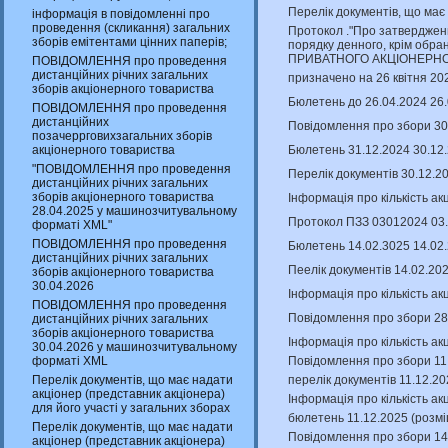
Перелік документів, що має
інформація в повідомленні про
проведення (скликання) загальних
Протокол ."Про затверджен
зборів емітентами цінних паперів;
порядку денного, крім обран
ПРИВАТНОГО АКЦІОНЕРНО
ПОВІДОМЛЕННЯ про проведення
дистанційних річних загальних
призначено на 26 квітня 20
зборів акціонерного товариства
Бюлетень до 26.04.2024 26
ПОВІДОМЛЕННЯ про проведення
дистанційних
Повідомлення про збори 30
позачеррговихзагальних зборів
Бюлетень 31.12.2024 30.12
акціонерного товариства
"ПОВІДОМЛЕННЯ про проведення
Перелік документів 30.12.2
дистанційних річних загальних
зборів акціонерного товариства
Інформація про кількість ак
28.04.2025 у машинозчитувальному
Протокол ПЗЗ 03012024 03.
форматі XML"
ПОВІДОМЛЕННЯ про проведення
Бюлетень 14.02.3025 14.02
дистанційних річних загальних
Пеелік документів 14.02.20
зборів акціонерного товариства
30.04.2026
Інформація про кількість ак
ПОВІДОМЛЕННЯ про проведення
Повідомлення про збори 28
дистанційних річних загальних
зборів акціонерного товариства
Інформація про кількість ак
30.04.2026 у машинозчитувальному
Повідомлення про збори 11.
форматі XML
перелік документів 11.12.2
Перелік документів, що має надати
акціонер (представник акціонера)
Інформація про кількість ак
для його участі у загальних зборах
бюлетень 11.12.2025 (розмі
Перелік документів, що має надати
Повідомлення про збори 14
акціонер (представник акціонера)