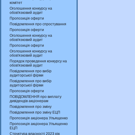
комітет
Оголошення конкурсу на
обов'язковий аудит
Пропозиція оферти
Повідомлення про спростування
Пропозиція оферти
Оголошення конкурсу на
обов'язковий аудит
Пропозиція оферти
Оголошення конкурсу на
обов'язковий аудит
Порядок проведення конкурсу на
обов'язковий аудит
Повідомлення про вибір
аудиторської фірми
Повідомлення про вибір
аудиторської фірми
Пропозиція оферти
ПОВІДОМЛЕННЯ про виплату
дивідендів акціонерам
Повідомлення про зміну
Повідомлення про зміну ЕЦП
Пропозиція акціонера Ульященко
Пропозиція акціонера Ульященко
ЕЦП
Структура власності 2023 рік