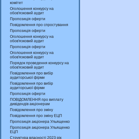
комітет
Оголошення конкурсу на
обов'язковий аудит
Пропозиція оферти
Повідомлення про спростування
Пропозиція оферти
Оголошення конкурсу на
обов'язковий аудит
Пропозиція оферти
Оголошення конкурсу на
обов'язковий аудит
Порядок проведення конкурсу на
обов'язковий аудит
Повідомлення про вибір
аудиторської фірми
Повідомлення про вибір
аудиторської фірми
Пропозиція оферти
ПОВІДОМЛЕННЯ про виплату
дивідендів акціонерам
Повідомлення про зміну
Повідомлення про зміну ЕЦП
Пропозиція акціонера Ульященко
Пропозиція акціонера Ульященко
ЕЦП
Структура власності 2023 рік