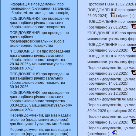
інформація в повідомленні про
Протокол ПЗЗА 13.07.2026 
проведення (скликання) загальних
ПОВІДОМЛЕННЯ про проведен
зборів емітентами цінних паперів;
26.03.2024)
(
підпис
) (
п
ПОВІДОМЛЕННЯ про проведення
ПОВІДОМЛЕННЯ про проведе
дистанційних річних загальних
зборів акціонерного товариства
(розміщено 29.01.2025)
ПОВІДОМЛЕННЯ про проведення
"ПОВІДОМЛЕННЯ про проведе
дистанційних
машинозчитувальному форм
позачеррговихзагальних зборів
ПОВІДОМЛЕННЯ про проведен
акціонерного товариства
(розміщено 30.03.2026)
"ПОВІДОМЛЕННЯ про проведення
дистанційних річних загальних
ПОВІДОМЛЕННЯ про проведен
зборів акціонерного товариства
машинозчитувальному форм
28.04.2025 у машинозчитувальному
Перелік документів, що має 
форматі XML"
(розміщено 28.03.2025)
ПОВІДОМЛЕННЯ про проведення
дистанційних річних загальних
Перелік документів, що має 
зборів акціонерного товариства
(розміщено 14.01.2025)
30.04.2026
Перелік документів, що має 
ПОВІДОМЛЕННЯ про проведення
(розміщено 29.12.2025)
дистанційних річних загальних
Перелік документів які має 
зборів акціонерного товариства
Перелік документів, що має 
30.04.2026 у машинозчитувальному
форматі XML
30.04.2026 (розміщено 30.0
Перелік документів, що має надати
Перелік документів, що має 
акціонер (представник акціонера)
(розміщено 13.07.2026)
для його участі у загальних зборах
Перелік документів, що має 
Перелік документів, що має надати
акціонер (представник акціонера)
(розміщено )