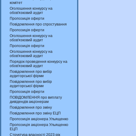
комітет
Оголошення конкурсу на
обов'язковий аудит
Пропозиція оферти
Повідомлення про спростування
Пропозиція оферти
Оголошення конкурсу на
обов'язковий аудит
Пропозиція оферти
Оголошення конкурсу на
обов'язковий аудит
Порядок проведення конкурсу на
обов'язковий аудит
Повідомлення про вибір
аудиторської фірми
Повідомлення про вибір
аудиторської фірми
Пропозиція оферти
ПОВІДОМЛЕННЯ про виплату
дивідендів акціонерам
Повідомлення про зміну
Повідомлення про зміну ЕЦП
Пропозиція акціонера Ульященко
Пропозиція акціонера Ульященко
ЕЦП
Структура власності 2023 рік