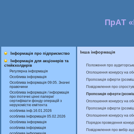
ПрАТ 
Інша інформація
Інформація про підприємство
Інформація для акціонерів та
Положення про аудиторськи
стейкхолдерів
Регулярна інформація
Оголошення конкурсу на об
Особлива інформація
Пропозиція оферти (розміщ
Особлива інформація 09.05. Значні
Повідомлення про спростув
правочини
Особлива інформація / інформація
Пропозиція оферти (розмі
про іпотечні цінні папери/
сертифікати фонду операцій з
Оголошення конкурсу на об
нерухомістю емітента
Пропозиція оферти (розміщ
особлива інф.16.01.2026
Оголошення конкурсу на об
особлива інформація 05.02.2026
Особлива інформація
Порядок проведення конкур
особлива інформація
Повідомлення про вибір ау
особлива інформація