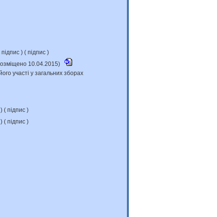
підпис
) (
підпис
)
(розміщено 10.04.2015)
його участі у загальних зборах
с
) (
підпис
)
с
) (
підпис
)