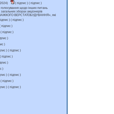
.2024)
(
підпис
) (
підпис
)
 голосування щодо інших питань
х загальних зборах акціонерів
АЖКОГО ВЕРСТАТОБУДУВАННЯ», які
ідпис
) (
підпис
)
(
підпис
)
 (
підпис
)
дпис
)
пис
)
дпис
) (
підпис
)
(
підпис
)
дпис
)
ис
)
дпис
) (
підпис
)
 (
підпис
)
дпис
) (
підпис
)