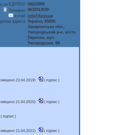
д за ЄДРПОУ:
00222999
0632513030
Телефон:
e-mail:
info@kzvv.ua
дична адреса:
Україна, 89200,
Закарпатська обл.,
Ужгородський р-н, мiсто
Перечин, вул.
Ужгородська, 4В
розміщено 23.04.2019)
(
підпис
)
розміщено 21.04.2020)
(
підпис
)
 (
підпис
)
розміщено 21.04.2021)
(
підпис
)