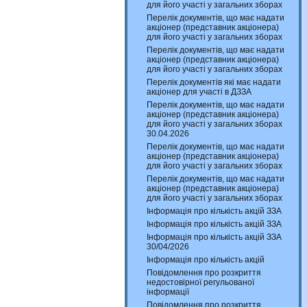
для його участі у загальних зборах
Перелік документів, що має надати
акціонер (представник акціонера)
для його участі у загальних зборах
Перелік документів, що має надати
акціонер (представник акціонера)
для його участі у загальних зборах
Перелік документів які має надати
акціонер для участі в ДЗЗА
Перелік документів, що має надати
акціонер (представник акціонера)
для його участі у загальних зборах
30.04.2026
Перелік документів, що має надати
акціонер (представник акціонера)
для його участі у загальних зборах
Перелік документів, що має надати
акціонер (представник акціонера)
для його участі у загальних зборах
Інформація про кількість акцій ЗЗА
Інформація про кількість акцій ЗЗА
Інформація про кількість акцій ЗЗА
30/04/2026
Інформація про кількість акцій
Повідомлення про розкриття
недостовірної регульованої
інформації
Повідомлення про розкриття