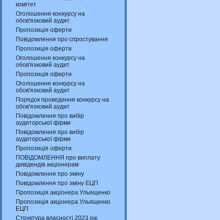
комітет
Оголошення конкурсу на
обов'язковий аудит
Пропозиція оферти
Повідомлення про спростування
Пропозиція оферти
Оголошення конкурсу на
обов'язковий аудит
Пропозиція оферти
Оголошення конкурсу на
обов'язковий аудит
Порядок проведення конкурсу на
обов'язковий аудит
Повідомлення про вибір
аудиторської фірми
Повідомлення про вибір
аудиторської фірми
Пропозиція оферти
ПОВІДОМЛЕННЯ про виплату
дивідендів акціонерам
Повідомлення про зміну
Повідомлення про зміну ЕЦП
Пропозиція акціонера Ульященко
Пропозиція акціонера Ульященко
ЕЦП
Структура власності 2023 рік