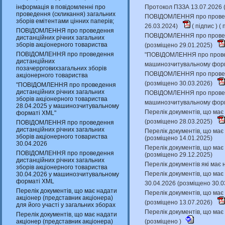
інформація в повідомленні про
Протокол ПЗЗА 13.07.2026 
проведення (скликання) загальних
ПОВІДОМЛЕННЯ про проведен
зборів емітентами цінних паперів;
26.03.2024)
(
підпис
) (
п
ПОВІДОМЛЕННЯ про проведення
ПОВІДОМЛЕННЯ про проведе
дистанційних річних загальних
зборів акціонерного товариства
(розміщено 29.01.2025)
ПОВІДОМЛЕННЯ про проведення
"ПОВІДОМЛЕННЯ про проведе
дистанційних
машинозчитувальному форм
позачеррговихзагальних зборів
ПОВІДОМЛЕННЯ про проведен
акціонерного товариства
(розміщено 30.03.2026)
"ПОВІДОМЛЕННЯ про проведення
дистанційних річних загальних
ПОВІДОМЛЕННЯ про проведен
зборів акціонерного товариства
машинозчитувальному форм
28.04.2025 у машинозчитувальному
Перелік документів, що має 
форматі XML"
(розміщено 28.03.2025)
ПОВІДОМЛЕННЯ про проведення
дистанційних річних загальних
Перелік документів, що має 
зборів акціонерного товариства
(розміщено 14.01.2025)
30.04.2026
Перелік документів, що має 
ПОВІДОМЛЕННЯ про проведення
(розміщено 29.12.2025)
дистанційних річних загальних
Перелік документів які має 
зборів акціонерного товариства
Перелік документів, що має 
30.04.2026 у машинозчитувальному
форматі XML
30.04.2026 (розміщено 30.0
Перелік документів, що має надати
Перелік документів, що має 
акціонер (представник акціонера)
(розміщено 13.07.2026)
для його участі у загальних зборах
Перелік документів, що має 
Перелік документів, що має надати
акціонер (представник акціонера)
(розміщено )