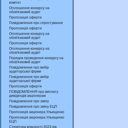
комітет
Оголошення конкурсу на
обов'язковий аудит
Пропозиція оферти
Повідомлення про спростування
Пропозиція оферти
Оголошення конкурсу на
обов'язковий аудит
Пропозиція оферти
Оголошення конкурсу на
обов'язковий аудит
Порядок проведення конкурсу на
обов'язковий аудит
Повідомлення про вибір
аудиторської фірми
Повідомлення про вибір
аудиторської фірми
Пропозиція оферти
ПОВІДОМЛЕННЯ про виплату
дивідендів акціонерам
Повідомлення про зміну
Повідомлення про зміну ЕЦП
Пропозиція акціонера Ульященко
Пропозиція акціонера Ульященко
ЕЦП
Структура власності 2023 рік