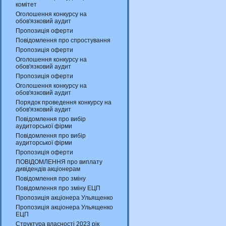
комітет
Оголошення конкурсу на
обов'язковий аудит
Пропозиція оферти
Повідомлення про спростування
Пропозиція оферти
Оголошення конкурсу на
обов'язковий аудит
Пропозиція оферти
Оголошення конкурсу на
обов'язковий аудит
Порядок проведення конкурсу на
обов'язковий аудит
Повідомлення про вибір
аудиторської фірми
Повідомлення про вибір
аудиторської фірми
Пропозиція оферти
ПОВІДОМЛЕННЯ про виплату
дивідендів акціонерам
Повідомлення про зміну
Повідомлення про зміну ЕЦП
Пропозиція акціонера Ульященко
Пропозиція акціонера Ульященко
ЕЦП
Структура власності 2023 рік