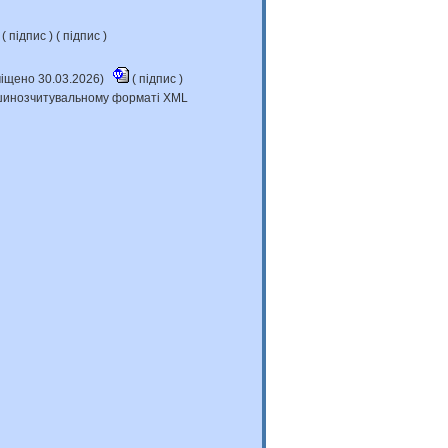
(
підпис
) (
підпис
)
міщено 30.03.2026)
(
підпис
)
машинозчитувальному форматі XML