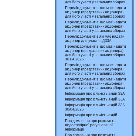
для його участі у загальних зборах
Перелік документів, що має надати
акціонер (представник акціонера)
для його участі у загальних зборах
Перелік документів, що має надати
акціонер (представник акціонера)
для його участі у загальних зборах
Перелік документів які має надати
акціонер для участі в ДЗЗА
Перелік документів, що має надати
акціонер (представник акціонера)
для його участі у загальних зборах
30.04.2026
Перелік документів, що має надати
акціонер (представник акціонера)
для його участі у загальних зборах
Перелік документів, що має надати
акціонер (представник акціонера)
для його участі у загальних зборах
Інформація про кількість акцій ЗЗА
Інформація про кількість акцій ЗЗА
Інформація про кількість акцій ЗЗА
30/04/2026
Інформація про кількість акцій
Повідомлення про розкриття
недостовірної регульованої
інформації
Повідомлення про розкриття