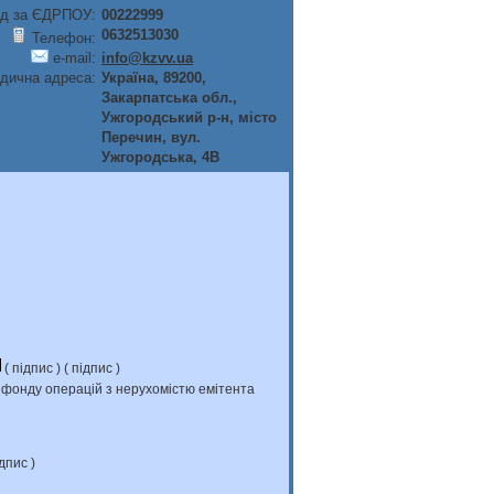
д за ЄДРПОУ:
00222999
0632513030
Телефон:
e-mail:
info@kzvv.ua
дична адреса:
Україна, 89200,
Закарпатська обл.,
Ужгородський р-н, мiсто
Перечин, вул.
Ужгородська, 4В
(
підпис
) (
підпис
)
и фонду операцій з нерухомістю емітента
дпис
)