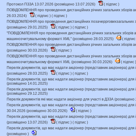
Протокол ПЗЗА 13.07.2026 (розміщено 13.07.2026)
(
підпис
)
ПОВІДОМЛЕННЯ про проведення дистанційних річних загальних зборів ак
26.03.2024)
(
підпис
) (
підпис
)
ПОВІДОМЛЕННЯ про проведення дистанційних позачеррговихзагальних зб
(розміщено 29.01.2025)
(
підпис
) (
підпис
)
"ПОВІДОМЛЕННЯ про проведення дистанційних річних загальних зборів ак
машинозчитувальному форматі XML" (розміщено 28.03.2025)
(
підпи
ПОВІДОМЛЕННЯ про проведення дистанційних річних загальних зборів ак
(розміщено 30.03.2026)
(
підпис
)
ПОВІДОМЛЕННЯ про проведення дистанційних річних загальних зборів ак
машинозчитувальному форматі XML (розміщено 30.03.2026)
(
підпис
Перелік документів, що має надати акціонер (представник акціонера) для 
(розміщено 28.03.2025)
(
підпис
) (
підпис
)
Перелік документів, що має надати акціонер (представник акціонера) для 
(розміщено 14.01.2025)
Перелік документів, що має надати акціонер (представник акціонера) для 
(розміщено 29.12.2025)
Перелік документів які має надати акціонер для участі в ДЗЗА (розміщено 
Перелік документів, що має надати акціонер (представник акціонера) для 
30.04.2026 (розміщено 30.03.2026)
(
підпис
)
Перелік документів, що має надати акціонер (представник акціонера) для 
(розміщено 13.07.2026)
(
підпис
) (
підпис
)
Перелік документів, що має надати акціонер (представник акціонера) для 
(розміщено )