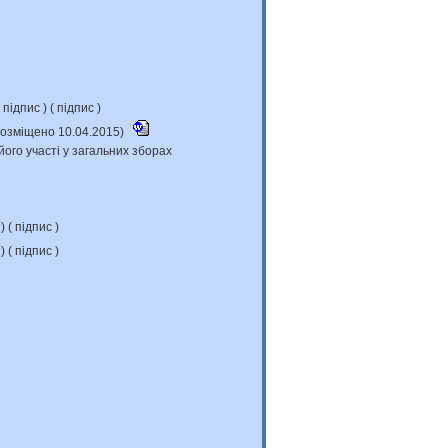
підпис
) (
підпис
)
(розміщено 10.04.2015)
його участі у загальних зборах
с
) (
підпис
)
с
) (
підпис
)