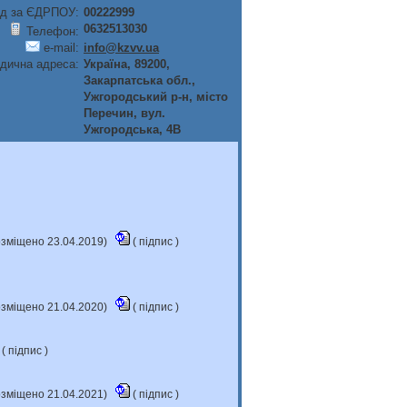
д за ЄДРПОУ:
00222999
0632513030
Телефон:
e-mail:
info@kzvv.ua
дична адреса:
Україна, 89200,
Закарпатська обл.,
Ужгородський р-н, мiсто
Перечин, вул.
Ужгородська, 4В
розміщено 23.04.2019)
(
підпис
)
розміщено 21.04.2020)
(
підпис
)
 (
підпис
)
розміщено 21.04.2021)
(
підпис
)