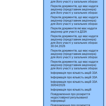
для його участі у загальних зборах
Перелік документів, що має надати
акціонер (представник акціонера)
для його участі у загальних зборах
Перелік документів, що має надати
акціонер (представник акціонера)
для його участі у загальних зборах
Перелік документів які має надати
акціонер для участі в ДЗЗА
Перелік документів, що має надати
акціонер (представник акціонера)
для його участі у загальних зборах
30.04.2026
Перелік документів, що має надати
акціонер (представник акціонера)
для його участі у загальних зборах
Перелік документів, що має надати
акціонер (представник акціонера)
для його участі у загальних зборах
Інформація про кількість акцій ЗЗА
Інформація про кількість акцій ЗЗА
Інформація про кількість акцій ЗЗА
30/04/2026
Інформація про кількість акцій
Повідомлення про розкриття
недостовірної регульованої
інформації
Повідомлення про розкриття