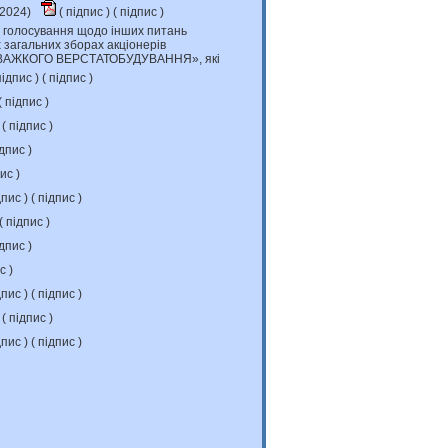
.2024)
(
підпис
) (
підпис
)
 голосування щодо інших питань
х загальних зборах акціонерів
АЖКОГО ВЕРСТАТОБУДУВАННЯ», які
ідпис
) (
підпис
)
(
підпис
)
 (
підпис
)
дпис
)
пис
)
дпис
) (
підпис
)
(
підпис
)
дпис
)
ис
)
дпис
) (
підпис
)
 (
підпис
)
дпис
) (
підпис
)