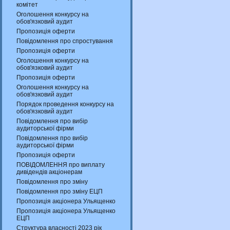
комітет
Оголошення конкурсу на
обов'язковий аудит
Пропозиція оферти
Повідомлення про спростування
Пропозиція оферти
Оголошення конкурсу на
обов'язковий аудит
Пропозиція оферти
Оголошення конкурсу на
обов'язковий аудит
Порядок проведення конкурсу на
обов'язковий аудит
Повідомлення про вибір
аудиторської фірми
Повідомлення про вибір
аудиторської фірми
Пропозиція оферти
ПОВІДОМЛЕННЯ про виплату
дивідендів акціонерам
Повідомлення про зміну
Повідомлення про зміну ЕЦП
Пропозиція акціонера Ульященко
Пропозиція акціонера Ульященко
ЕЦП
Структура власності 2023 рік