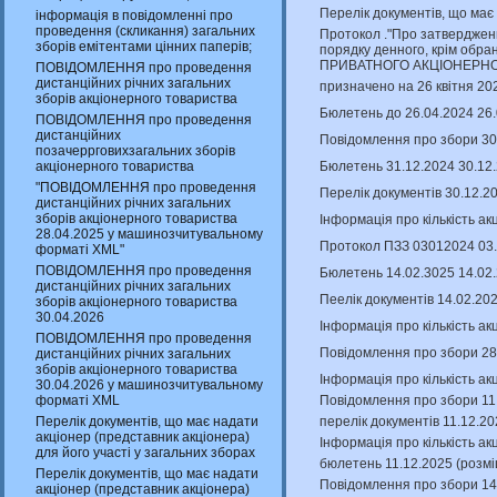
Перелік документів, що має
інформація в повідомленні про
проведення (скликання) загальних
Протокол ."Про затверджен
зборів емітентами цінних паперів;
порядку денного, крім обран
ПРИВАТНОГО АКЦІОНЕРНО
ПОВІДОМЛЕННЯ про проведення
дистанційних річних загальних
призначено на 26 квітня 20
зборів акціонерного товариства
Бюлетень до 26.04.2024 26
ПОВІДОМЛЕННЯ про проведення
дистанційних
Повідомлення про збори 30
позачеррговихзагальних зборів
Бюлетень 31.12.2024 30.12
акціонерного товариства
"ПОВІДОМЛЕННЯ про проведення
Перелік документів 30.12.2
дистанційних річних загальних
зборів акціонерного товариства
Інформація про кількість ак
28.04.2025 у машинозчитувальному
Протокол ПЗЗ 03012024 03.
форматі XML"
ПОВІДОМЛЕННЯ про проведення
Бюлетень 14.02.3025 14.02
дистанційних річних загальних
Пеелік документів 14.02.20
зборів акціонерного товариства
30.04.2026
Інформація про кількість ак
ПОВІДОМЛЕННЯ про проведення
Повідомлення про збори 28
дистанційних річних загальних
зборів акціонерного товариства
Інформація про кількість ак
30.04.2026 у машинозчитувальному
Повідомлення про збори 11.
форматі XML
перелік документів 11.12.2
Перелік документів, що має надати
акціонер (представник акціонера)
Інформація про кількість ак
для його участі у загальних зборах
бюлетень 11.12.2025 (розмі
Перелік документів, що має надати
Повідомлення про збори 14
акціонер (представник акціонера)