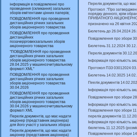
Перелік документів, що має
інформація в повідомленні про
проведення (скликання) загальних
Протокол ."Про затверджен
зборів емітентами цінних паперів;
порядку денного, крім обран
ПРИВАТНОГО АКЦІОНЕРНО
ПОВІДОМЛЕННЯ про проведення
дистанційних річних загальних
призначено на 26 квітня 20
зборів акціонерного товариства
Бюлетень до 26.04.2024 26
ПОВІДОМЛЕННЯ про проведення
дистанційних
Повідомлення про збори 30
позачеррговихзагальних зборів
Бюлетень 31.12.2024 30.12
акціонерного товариства
"ПОВІДОМЛЕННЯ про проведення
Перелік документів 30.12.2
дистанційних річних загальних
зборів акціонерного товариства
Інформація про кількість ак
28.04.2025 у машинозчитувальному
Протокол ПЗЗ 03012024 03.
форматі XML"
ПОВІДОМЛЕННЯ про проведення
Бюлетень 14.02.3025 14.02
дистанційних річних загальних
Пеелік документів 14.02.20
зборів акціонерного товариства
30.04.2026
Інформація про кількість ак
ПОВІДОМЛЕННЯ про проведення
Повідомлення про збори 28
дистанційних річних загальних
зборів акціонерного товариства
Інформація про кількість ак
30.04.2026 у машинозчитувальному
Повідомлення про збори 11.
форматі XML
перелік документів 11.12.2
Перелік документів, що має надати
акціонер (представник акціонера)
Інформація про кількість ак
для його участі у загальних зборах
бюлетень 11.12.2025 (розмі
Перелік документів, що має надати
Повідомлення про збори 14
акціонер (представник акціонера)