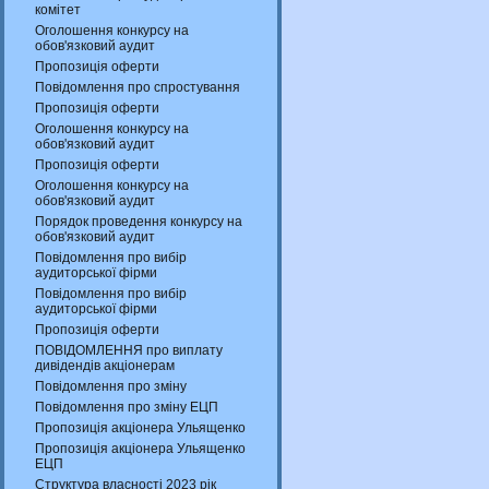
комітет
Оголошення конкурсу на
обов'язковий аудит
Пропозиція оферти
Повідомлення про спростування
Пропозиція оферти
Оголошення конкурсу на
обов'язковий аудит
Пропозиція оферти
Оголошення конкурсу на
обов'язковий аудит
Порядок проведення конкурсу на
обов'язковий аудит
Повідомлення про вибір
аудиторської фірми
Повідомлення про вибір
аудиторської фірми
Пропозиція оферти
ПОВІДОМЛЕННЯ про виплату
дивідендів акціонерам
Повідомлення про зміну
Повідомлення про зміну ЕЦП
Пропозиція акціонера Ульященко
Пропозиція акціонера Ульященко
ЕЦП
Структура власності 2023 рік