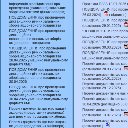
інформація в повідомленні про
Протокол ПЗЗА 13.07.2026 
проведення (скликання) загальних
ПОВІДОМЛЕННЯ про проведен
зборів емітентами цінних паперів;
26.03.2024)
(
підпис
) (
п
ПОВІДОМЛЕННЯ про проведення
ПОВІДОМЛЕННЯ про проведе
дистанційних річних загальних
зборів акціонерного товариства
(розміщено 29.01.2025)
ПОВІДОМЛЕННЯ про проведення
"ПОВІДОМЛЕННЯ про проведе
дистанційних
машинозчитувальному форм
позачеррговихзагальних зборів
ПОВІДОМЛЕННЯ про проведен
акціонерного товариства
(розміщено 30.03.2026)
"ПОВІДОМЛЕННЯ про проведення
дистанційних річних загальних
ПОВІДОМЛЕННЯ про проведен
зборів акціонерного товариства
машинозчитувальному форм
28.04.2025 у машинозчитувальному
Перелік документів, що має 
форматі XML"
(розміщено 28.03.2025)
ПОВІДОМЛЕННЯ про проведення
дистанційних річних загальних
Перелік документів, що має 
зборів акціонерного товариства
(розміщено 14.01.2025)
30.04.2026
Перелік документів, що має 
ПОВІДОМЛЕННЯ про проведення
(розміщено 29.12.2025)
дистанційних річних загальних
Перелік документів які має 
зборів акціонерного товариства
Перелік документів, що має 
30.04.2026 у машинозчитувальному
форматі XML
30.04.2026 (розміщено 30.0
Перелік документів, що має надати
Перелік документів, що має 
акціонер (представник акціонера)
(розміщено 13.07.2026)
для його участі у загальних зборах
Перелік документів, що має 
Перелік документів, що має надати
акціонер (представник акціонера)
(розміщено )