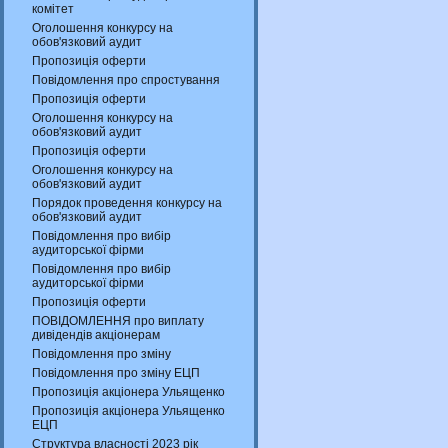
комітет
Оголошення конкурсу на
обов'язковий аудит
Пропозиція оферти
Повідомлення про спростування
Пропозиція оферти
Оголошення конкурсу на
обов'язковий аудит
Пропозиція оферти
Оголошення конкурсу на
обов'язковий аудит
Порядок проведення конкурсу на
обов'язковий аудит
Повідомлення про вибір
аудиторської фірми
Повідомлення про вибір
аудиторської фірми
Пропозиція оферти
ПОВІДОМЛЕННЯ про виплату
дивідендів акціонерам
Повідомлення про зміну
Повідомлення про зміну ЕЦП
Пропозиція акціонера Ульященко
Пропозиція акціонера Ульященко
ЕЦП
Структура власності 2023 рік