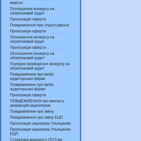
комітет
Оголошення конкурсу на
обов'язковий аудит
Пропозиція оферти
Повідомлення про спростування
Пропозиція оферти
Оголошення конкурсу на
обов'язковий аудит
Пропозиція оферти
Оголошення конкурсу на
обов'язковий аудит
Порядок проведення конкурсу на
обов'язковий аудит
Повідомлення про вибір
аудиторської фірми
Повідомлення про вибір
аудиторської фірми
Пропозиція оферти
ПОВІДОМЛЕННЯ про виплату
дивідендів акціонерам
Повідомлення про зміну
Повідомлення про зміну ЕЦП
Пропозиція акціонера Ульященко
Пропозиція акціонера Ульященко
ЕЦП
Структура власності 2023 рік