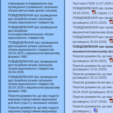
інформація в повідомленні про
Протокол ПЗЗА 13.07.2026 
проведення (скликання) загальних
ПОВІДОМЛЕННЯ про проведен
зборів емітентами цінних паперів;
26.03.2024)
(
підпис
) (
п
ПОВІДОМЛЕННЯ про проведення
ПОВІДОМЛЕННЯ про проведе
дистанційних річних загальних
зборів акціонерного товариства
(розміщено 29.01.2025)
ПОВІДОМЛЕННЯ про проведення
"ПОВІДОМЛЕННЯ про проведе
дистанційних
машинозчитувальному форм
позачеррговихзагальних зборів
ПОВІДОМЛЕННЯ про проведен
акціонерного товариства
(розміщено 30.03.2026)
"ПОВІДОМЛЕННЯ про проведення
дистанційних річних загальних
ПОВІДОМЛЕННЯ про проведе
зборів акціонерного товариства
машинозчитувальному фор
28.04.2025 у машинозчитувальному
Перелік документів, що має 
форматі XML"
(розміщено 28.03.2025)
ПОВІДОМЛЕННЯ про проведення
дистанційних річних загальних
Перелік документів, що має 
зборів акціонерного товариства
(розміщено 14.01.2025)
30.04.2026
Перелік документів, що має 
ПОВІДОМЛЕННЯ про проведення
(розміщено 29.12.2025)
дистанційних річних загальних
Перелік документів які має 
зборів акціонерного товариства
Перелік документів, що має 
30.04.2026 у машинозчитувальному
форматі XML
30.04.2026 (розміщено 30.0
Перелік документів, що має надати
Перелік документів, що має 
акціонер (представник акціонера)
(розміщено 13.07.2026)
для його участі у загальних зборах
Перелік документів, що має 
Перелік документів, що має надати
акціонер (представник акціонера)
(розміщено )