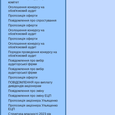
комітет
Оголошення конкурсу на
обов'язковий аудит
Пропозиція оферти
Повідомлення про спростування
Пропозиція оферти
Оголошення конкурсу на
обов'язковий аудит
Пропозиція оферти
Оголошення конкурсу на
обов'язковий аудит
Порядок проведення конкурсу на
обов'язковий аудит
Повідомлення про вибір
аудиторської фірми
Повідомлення про вибір
аудиторської фірми
Пропозиція оферти
ПОВІДОМЛЕННЯ про виплату
дивідендів акціонерам
Повідомлення про зміну
Повідомлення про зміну ЕЦП
Пропозиція акціонера Ульященко
Пропозиція акціонера Ульященко
ЕЦП
Структура власності 2023 рік