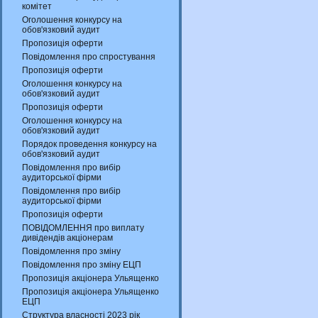
комітет
Оголошення конкурсу на
обов'язковий аудит
Пропозиція оферти
Повідомлення про спростування
Пропозиція оферти
Оголошення конкурсу на
обов'язковий аудит
Пропозиція оферти
Оголошення конкурсу на
обов'язковий аудит
Порядок проведення конкурсу на
обов'язковий аудит
Повідомлення про вибір
аудиторської фірми
Повідомлення про вибір
аудиторської фірми
Пропозиція оферти
ПОВІДОМЛЕННЯ про виплату
дивідендів акціонерам
Повідомлення про зміну
Повідомлення про зміну ЕЦП
Пропозиція акціонера Ульященко
Пропозиція акціонера Ульященко
ЕЦП
Структура власності 2023 рік