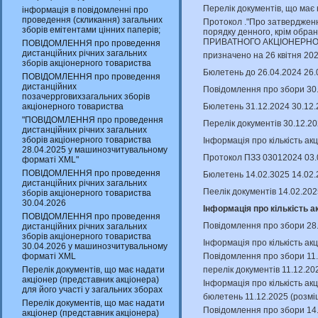
Перелік документів, що має
інформація в повідомленні про
проведення (скликання) загальних
Протокол ."Про затверджен
зборів емітентами цінних паперів;
порядку денного, крім обран
ПРИВАТНОГО АКЦІОНЕРНО
ПОВІДОМЛЕННЯ про проведення
дистанційних річних загальних
призначено на 26 квітня 202
зборів акціонерного товариства
Бюлетень до 26.04.2024 26.
ПОВІДОМЛЕННЯ про проведення
дистанційних
Повідомлення про збори 30
позачеррговихзагальних зборів
Бюлетень 31.12.2024 30.12.
акціонерного товариства
"ПОВІДОМЛЕННЯ про проведення
Перелік документів 30.12.2
дистанційних річних загальних
зборів акціонерного товариства
Інформація про кількість ак
28.04.2025 у машинозчитувальному
Протокол ПЗЗ 03012024 03.
форматі XML"
ПОВІДОМЛЕННЯ про проведення
Бюлетень 14.02.3025 14.02.
дистанційних річних загальних
Пеелік документів 14.02.20
зборів акціонерного товариства
30.04.2026
Інформація про кількість а
ПОВІДОМЛЕННЯ про проведення
Повідомлення про збори 28
дистанційних річних загальних
зборів акціонерного товариства
Інформація про кількість ак
30.04.2026 у машинозчитувальному
Повідомлення про збори 11.
форматі XML
перелік документів 11.12.20
Перелік документів, що має надати
акціонер (представник акціонера)
Інформація про кількість ак
для його участі у загальних зборах
бюлетень 11.12.2025 (розмі
Перелік документів, що має надати
Повідомлення про збори 14.
акціонер (представник акціонера)