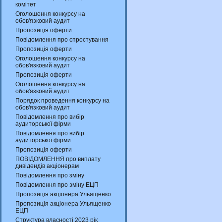
комітет
Оголошення конкурсу на
обов'язковий аудит
Пропозиція оферти
Повідомлення про спростування
Пропозиція оферти
Оголошення конкурсу на
обов'язковий аудит
Пропозиція оферти
Оголошення конкурсу на
обов'язковий аудит
Порядок проведення конкурсу на
обов'язковий аудит
Повідомлення про вибір
аудиторської фірми
Повідомлення про вибір
аудиторської фірми
Пропозиція оферти
ПОВІДОМЛЕННЯ про виплату
дивідендів акціонерам
Повідомлення про зміну
Повідомлення про зміну ЕЦП
Пропозиція акціонера Ульященко
Пропозиція акціонера Ульященко
ЕЦП
Структура власності 2023 рік