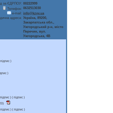
д за ЄДРПОУ:
00222999
0632513030
Телефон:
e-mail:
info@kzvv.ua
дична адреса:
Україна, 89200,
Закарпатська обл.,
Ужгородський р-н, мiсто
Перечин, вул.
Ужгородська, 4В
підпис
)
ідпис
)
підпис
) (
підпис
)
20)
підпис
) (
підпис
)