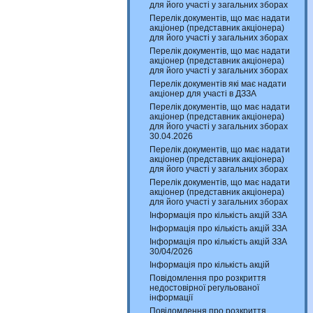
для його участі у загальних зборах
Перелік документів, що має надати
акціонер (представник акціонера)
для його участі у загальних зборах
Перелік документів, що має надати
акціонер (представник акціонера)
для його участі у загальних зборах
Перелік документів які має надати
акціонер для участі в ДЗЗА
Перелік документів, що має надати
акціонер (представник акціонера)
для його участі у загальних зборах
30.04.2026
Перелік документів, що має надати
акціонер (представник акціонера)
для його участі у загальних зборах
Перелік документів, що має надати
акціонер (представник акціонера)
для його участі у загальних зборах
Інформація про кількість акцій ЗЗА
Інформація про кількість акцій ЗЗА
Інформація про кількість акцій ЗЗА
30/04/2026
Інформація про кількість акцій
Повідомлення про розкриття
недостовірної регульованої
інформації
Повідомлення про розкриття