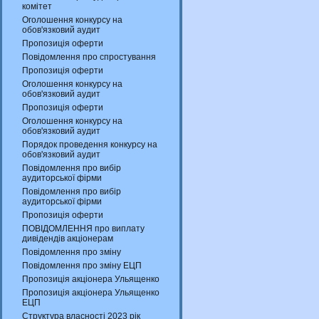
комітет
Оголошення конкурсу на
обов'язковий аудит
Пропозиція оферти
Повідомлення про спростування
Пропозиція оферти
Оголошення конкурсу на
обов'язковий аудит
Пропозиція оферти
Оголошення конкурсу на
обов'язковий аудит
Порядок проведення конкурсу на
обов'язковий аудит
Повідомлення про вибір
аудиторської фірми
Повідомлення про вибір
аудиторської фірми
Пропозиція оферти
ПОВІДОМЛЕННЯ про виплату
дивідендів акціонерам
Повідомлення про зміну
Повідомлення про зміну ЕЦП
Пропозиція акціонера Ульященко
Пропозиція акціонера Ульященко
ЕЦП
Структура власності 2023 рік