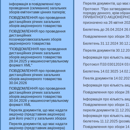
Перелік документів, що має
інформація в повідомленні про
проведення (скликання) загальних
Протокол ."Про затверджен
зборів емітентами цінних паперів;
порядку денного, крім обран
ПРИВАТНОГО АКЦІОНЕРНО
ПОВІДОМЛЕННЯ про проведення
дистанційних річних загальних
призначено на 26 квітня 202
зборів акціонерного товариства
Бюлетень до 26.04.2024 26.
ПОВІДОМЛЕННЯ про проведення
дистанційних
Повідомлення про збори 30
позачеррговихзагальних зборів
Бюлетень 31.12.2024 30.12.
акціонерного товариства
"ПОВІДОМЛЕННЯ про проведення
Перелік документів 30.12.2
дистанційних річних загальних
зборів акціонерного товариства
Інформація про кількість ак
28.04.2025 у машинозчитувальному
Протокол ПЗЗ 03012024 03.
форматі XML"
ПОВІДОМЛЕННЯ про проведення
Бюлетень 14.02.3025 14.02.
дистанційних річних загальних
Пеелік документів 14.02.20
зборів акціонерного товариства
30.04.2026
Інформація про кількість ак
ПОВІДОМЛЕННЯ про проведення
Повідомлення про збори 28
дистанційних річних загальних
зборів акціонерного товариства
Інформація про кількість ак
30.04.2026 у машинозчитувальному
Повідомлення про збори 11.
форматі XML
перелік документів 11.12.20
Перелік документів, що має надати
акціонер (представник акціонера)
Інформація про кількість ак
для його участі у загальних зборах
бюлетень 11.12.2025 (розмі
Перелік документів, що має надати
Повідомлення про збори 14.
акціонер (представник акціонера)