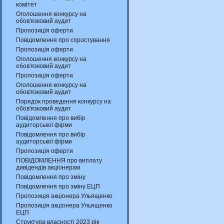
комітет
Оголошення конкурсу на
обов'язковий аудит
Пропозиція оферти
Повідомлення про спростування
Пропозиція оферти
Оголошення конкурсу на
обов'язковий аудит
Пропозиція оферти
Оголошення конкурсу на
обов'язковий аудит
Порядок проведення конкурсу на
обов'язковий аудит
Повідомлення про вибір
аудиторської фірми
Повідомлення про вибір
аудиторської фірми
Пропозиція оферти
ПОВІДОМЛЕННЯ про виплату
дивідендів акціонерам
Повідомлення про зміну
Повідомлення про зміну ЕЦП
Пропозиція акціонера Ульященко
Пропозиція акціонера Ульященко
ЕЦП
Структура власності 2023 рік