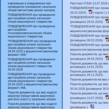
інформація в повідомленні про
Протокол ПЗЗА 13.07.2026 
проведення (скликання) загальних
ПОВІДОМЛЕННЯ про проведен
зборів емітентами цінних паперів;
26.03.2024)
(
підпис
) (
п
ПОВІДОМЛЕННЯ про проведення
ПОВІДОМЛЕННЯ про проведе
дистанційних річних загальних
зборів акціонерного товариства
(розміщено 29.01.2025)
ПОВІДОМЛЕННЯ про проведення
"ПОВІДОМЛЕННЯ про проведе
дистанційних
машинозчитувальному форм
позачеррговихзагальних зборів
ПОВІДОМЛЕННЯ про проведен
акціонерного товариства
(розміщено 30.03.2026)
"ПОВІДОМЛЕННЯ про проведення
дистанційних річних загальних
ПОВІДОМЛЕННЯ про проведен
зборів акціонерного товариства
машинозчитувальному форм
28.04.2025 у машинозчитувальному
Перелік документів, що має 
форматі XML"
(розміщено 28.03.2025)
ПОВІДОМЛЕННЯ про проведення
дистанційних річних загальних
Перелік документів, що має 
зборів акціонерного товариства
(розміщено 14.01.2025)
30.04.2026
Перелік документів, що має 
ПОВІДОМЛЕННЯ про проведення
(розміщено 29.12.2025)
дистанційних річних загальних
Перелік документів які має 
зборів акціонерного товариства
Перелік документів, що має 
30.04.2026 у машинозчитувальному
форматі XML
30.04.2026 (розміщено 30.0
Перелік документів, що має надати
Перелік документів, що має 
акціонер (представник акціонера)
(розміщено 13.07.2026)
для його участі у загальних зборах
Перелік документів, що має 
Перелік документів, що має надати
акціонер (представник акціонера)
(розміщено )