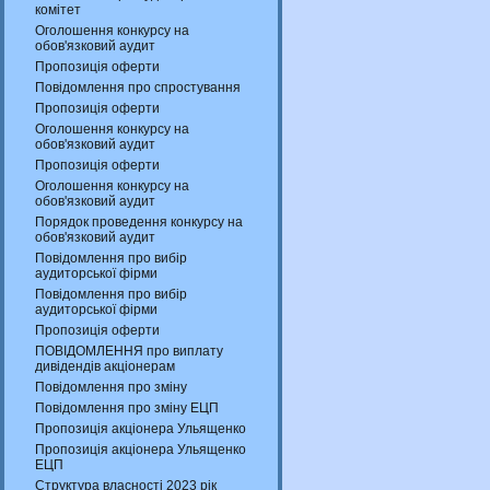
комітет
Оголошення конкурсу на
обов'язковий аудит
Пропозиція оферти
Повідомлення про спростування
Пропозиція оферти
Оголошення конкурсу на
обов'язковий аудит
Пропозиція оферти
Оголошення конкурсу на
обов'язковий аудит
Порядок проведення конкурсу на
обов'язковий аудит
Повідомлення про вибір
аудиторської фірми
Повідомлення про вибір
аудиторської фірми
Пропозиція оферти
ПОВІДОМЛЕННЯ про виплату
дивідендів акціонерам
Повідомлення про зміну
Повідомлення про зміну ЕЦП
Пропозиція акціонера Ульященко
Пропозиція акціонера Ульященко
ЕЦП
Структура власності 2023 рік