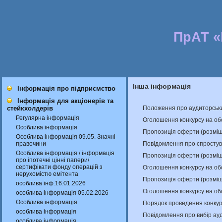
ПрАТ 
Інша інформація
Інформація про підприємство
Інформація для акціонерів та
Положення про аудиторськи
стейкхолдерів
Регулярна інформація
Оголошення конкурсу на об
Особлива інформація
Пропозиція оферти (розміщ
Особлива інформація 09.05. Значні
Повідомлення про спростув
правочини
Особлива інформація / інформація
Пропозиція оферти (розміщ
про іпотечні цінні папери/
сертифікати фонду операцій з
Оголошення конкурсу на об
нерухомістю емітента
Пропозиція оферти (розміщ
особлива інф.16.01.2026
Оголошення конкурсу на об
особлива інформація 05.02.2026
Особлива інформація
Порядок проведення конкур
особлива інформація
Повідомлення про вибір ау
особлива інформація