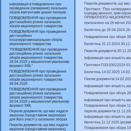
Перелік документів, що має
інформація в повідомленні про
проведення (скликання) загальних
Протокол ."Про затверджен
зборів емітентами цінних паперів;
порядку денного, крім обран
ПРИВАТНОГО АКЦІОНЕРНО
ПОВІДОМЛЕННЯ про проведення
дистанційних річних загальних
призначено на 26 квітня 20
зборів акціонерного товариства
Бюлетень до 26.04.2024 26
ПОВІДОМЛЕННЯ про проведення
дистанційних
Повідомлення про збори 30
позачеррговихзагальних зборів
Бюлетень 31.12.2024 30.12
акціонерного товариства
"ПОВІДОМЛЕННЯ про проведення
Перелік документів 30.12.2
дистанційних річних загальних
зборів акціонерного товариства
Інформація про кількість ак
28.04.2025 у машинозчитувальному
Протокол ПЗЗ 03012024 03.
форматі XML"
ПОВІДОМЛЕННЯ про проведення
Бюлетень 14.02.3025 14.02
дистанційних річних загальних
Пеелік документів 14.02.20
зборів акціонерного товариства
30.04.2026
Інформація про кількість ак
ПОВІДОМЛЕННЯ про проведення
Повідомлення про збори 28
дистанційних річних загальних
зборів акціонерного товариства
Інформація про кількість ак
30.04.2026 у машинозчитувальному
Повідомлення про збори 11.
форматі XML
перелік документів 11.12.2
Перелік документів, що має надати
акціонер (представник акціонера)
Інформація про кількість ак
для його участі у загальних зборах
бюлетень 11.12.2025 (розмі
Перелік документів, що має надати
Повідомлення про збори 14
акціонер (представник акціонера)