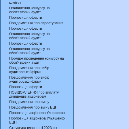
комітет
Оголошення конкурсу на
обов'язковий аудит
Пропозиція оферти
Повідомлення про спростування
Пропозиція оферти
Оголошення конкурсу на
обов'язковий аудит
Пропозиція оферти
Оголошення конкурсу на
обов'язковий аудит
Порядок проведення конкурсу на
обов'язковий аудит
Повідомлення про вибір
аудиторської фірми
Повідомлення про вибір
аудиторської фірми
Пропозиція оферти
ПОВІДОМЛЕННЯ про виплату
дивідендів акціонерам
Повідомлення про зміну
Повідомлення про зміну ЕЦП
Пропозиція акціонера Ульященко
Пропозиція акціонера Ульященко
ЕЦП
Структура власності 2023 рік