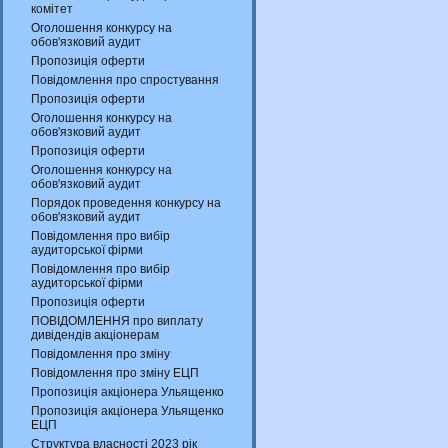
комітет
Оголошення конкурсу на
обов'язковий аудит
Пропозиція оферти
Повідомлення про спростування
Пропозиція оферти
Оголошення конкурсу на
обов'язковий аудит
Пропозиція оферти
Оголошення конкурсу на
обов'язковий аудит
Порядок проведення конкурсу на
обов'язковий аудит
Повідомлення про вибір
аудиторської фірми
Повідомлення про вибір
аудиторської фірми
Пропозиція оферти
ПОВІДОМЛЕННЯ про виплату
дивідендів акціонерам
Повідомлення про зміну
Повідомлення про зміну ЕЦП
Пропозиція акціонера Ульященко
Пропозиція акціонера Ульященко
ЕЦП
Структура власності 2023 рік