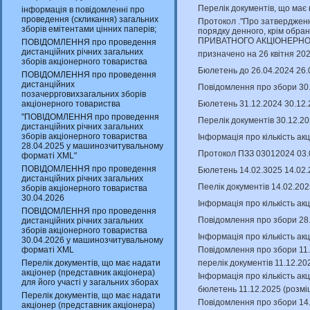
Перелік документів, що має
інформація в повідомленні про
проведення (скликання) загальних
Протокол ."Про затверджен
зборів емітентами цінних паперів;
порядку денного, крім обран
ПРИВАТНОГО АКЦІОНЕРНО
ПОВІДОМЛЕННЯ про проведення
дистанційних річних загальних
призначено на 26 квітня 202
зборів акціонерного товариства
Бюлетень до 26.04.2024 26.
ПОВІДОМЛЕННЯ про проведення
дистанційних
Повідомлення про збори 30
позачеррговихзагальних зборів
Бюлетень 31.12.2024 30.12.
акціонерного товариства
"ПОВІДОМЛЕННЯ про проведення
Перелік документів 30.12.2
дистанційних річних загальних
зборів акціонерного товариства
Інформація про кількість ак
28.04.2025 у машинозчитувальному
Протокол ПЗЗ 03012024 03.
форматі XML"
ПОВІДОМЛЕННЯ про проведення
Бюлетень 14.02.3025 14.02.
дистанційних річних загальних
Пеелік документів 14.02.20
зборів акціонерного товариства
30.04.2026
Інформація про кількість ак
ПОВІДОМЛЕННЯ про проведення
Повідомлення про збори 28
дистанційних річних загальних
зборів акціонерного товариства
Інформація про кількість ак
30.04.2026 у машинозчитувальному
Повідомлення про збори 11.
форматі XML
перелік документів 11.12.20
Перелік документів, що має надати
акціонер (представник акціонера)
Інформація про кількість ак
для його участі у загальних зборах
бюлетень 11.12.2025 (розмі
Перелік документів, що має надати
Повідомлення про збори 14.
акціонер (представник акціонера)