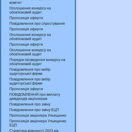
комітет
Оголошення конкурсу на
обов'язковий аудит
Пропозиція оферти
Повідомлення про спростування
Пропозиція оферти
Оголошення конкурсу на
обов'язковий аудит
Пропозиція оферти
Оголошення конкурсу на
обов'язковий аудит
Порядок проведення конкурсу на
обов'язковий аудит
Повідомлення про вибір
аудиторської фірми
Повідомлення про вибір
аудиторської фірми
Пропозиція оферти
ПОВІДОМЛЕННЯ про виплату
дивідендів акціонерам
Повідомлення про зміну
Повідомлення про зміну ЕЦП
Пропозиція акціонера Ульященко
Пропозиція акціонера Ульященко
ЕЦП
Структура власності 2023 рік