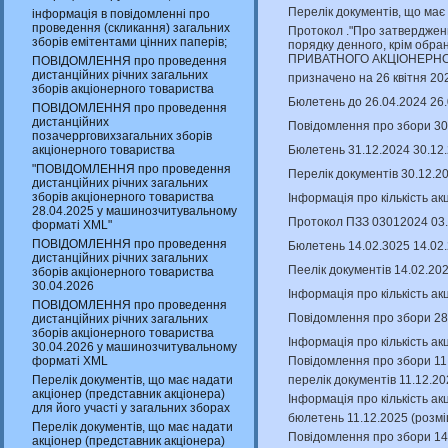
Перелік документів, що має
інформація в повідомленні про
проведення (скликання) загальних
Протокол ."Про затверджен
зборів емітентами цінних паперів;
порядку денного, крім обран
ПРИВАТНОГО АКЦІОНЕРНО
ПОВІДОМЛЕННЯ про проведення
дистанційних річних загальних
призначено на 26 квітня 20
зборів акціонерного товариства
Бюлетень до 26.04.2024 26
ПОВІДОМЛЕННЯ про проведення
дистанційних
Повідомлення про збори 30
позачеррговихзагальних зборів
Бюлетень 31.12.2024 30.12
акціонерного товариства
"ПОВІДОМЛЕННЯ про проведення
Перелік документів 30.12.2
дистанційних річних загальних
зборів акціонерного товариства
Інформація про кількість ак
28.04.2025 у машинозчитувальному
Протокол ПЗЗ 03012024 03.
форматі XML"
ПОВІДОМЛЕННЯ про проведення
Бюлетень 14.02.3025 14.02
дистанційних річних загальних
Пеелік документів 14.02.20
зборів акціонерного товариства
30.04.2026
Інформація про кількість ак
ПОВІДОМЛЕННЯ про проведення
Повідомлення про збори 28
дистанційних річних загальних
зборів акціонерного товариства
Інформація про кількість ак
30.04.2026 у машинозчитувальному
Повідомлення про збори 11.
форматі XML
перелік документів 11.12.2
Перелік документів, що має надати
акціонер (представник акціонера)
Інформація про кількість ак
для його участі у загальних зборах
бюлетень 11.12.2025 (розмі
Перелік документів, що має надати
Повідомлення про збори 14
акціонер (представник акціонера)