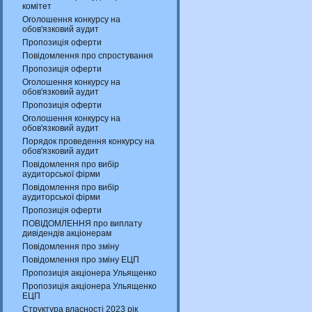
комітет
Оголошення конкурсу на
обов'язковий аудит
Пропозиція оферти
Повідомлення про спростування
Пропозиція оферти
Оголошення конкурсу на
обов'язковий аудит
Пропозиція оферти
Оголошення конкурсу на
обов'язковий аудит
Порядок проведення конкурсу на
обов'язковий аудит
Повідомлення про вибір
аудиторської фірми
Повідомлення про вибір
аудиторської фірми
Пропозиція оферти
ПОВІДОМЛЕННЯ про виплату
дивідендів акціонерам
Повідомлення про зміну
Повідомлення про зміну ЕЦП
Пропозиція акціонера Ульященко
Пропозиція акціонера Ульященко
ЕЦП
Структура власності 2023 рік