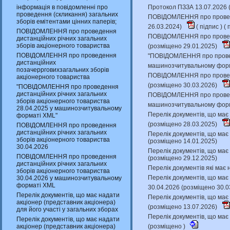
інформація в повідомленні про
Протокол ПЗЗА 13.07.2026 
проведення (скликання) загальних
ПОВІДОМЛЕННЯ про проведен
зборів емітентами цінних паперів;
26.03.2024)
(
підпис
) (
п
ПОВІДОМЛЕННЯ про проведення
ПОВІДОМЛЕННЯ про проведе
дистанційних річних загальних
зборів акціонерного товариства
(розміщено 29.01.2025)
ПОВІДОМЛЕННЯ про проведення
"ПОВІДОМЛЕННЯ про проведе
дистанційних
машинозчитувальному форм
позачеррговихзагальних зборів
ПОВІДОМЛЕННЯ про проведен
акціонерного товариства
(розміщено 30.03.2026)
"ПОВІДОМЛЕННЯ про проведення
дистанційних річних загальних
ПОВІДОМЛЕННЯ про проведен
зборів акціонерного товариства
машинозчитувальному форм
28.04.2025 у машинозчитувальному
Перелік документів, що має 
форматі XML"
(розміщено 28.03.2025)
ПОВІДОМЛЕННЯ про проведення
дистанційних річних загальних
Перелік документів, що має 
зборів акціонерного товариства
(розміщено 14.01.2025)
30.04.2026
Перелік документів, що має 
ПОВІДОМЛЕННЯ про проведення
(розміщено 29.12.2025)
дистанційних річних загальних
Перелік документів які має 
зборів акціонерного товариства
Перелік документів, що має 
30.04.2026 у машинозчитувальному
форматі XML
30.04.2026 (розміщено 30.0
Перелік документів, що має надати
Перелік документів, що має 
акціонер (представник акціонера)
(розміщено 13.07.2026)
для його участі у загальних зборах
Перелік документів, що має 
Перелік документів, що має надати
акціонер (представник акціонера)
(розміщено )