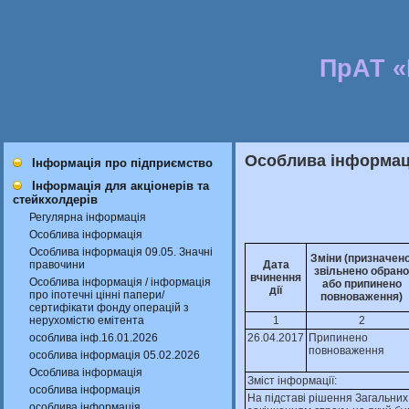
ПрАТ 
Особлива інформаці
Інформація про підприємство
Інформація для акціонерів та
стейкхолдерів
Регулярна інформація
Особлива інформація
Особлива інформація 09.05. Значні
Зміни (призначено
правочини
Дата
звільнено обрано
вчинення
Особлива інформація / інформація
або припинено
дії
про іпотечні цінні папери/
повноваження)
сертифікати фонду операцій з
нерухомістю емітента
1
2
особлива інф.16.01.2026
26.04.2017
Припинено
повноваження
особлива інформація 05.02.2026
Особлива інформація
Зміст інформації:
особлива інформація
На пiдставi рiшення Загальних 
особлива інформація