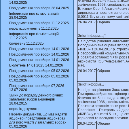
Фiзична особа не надала згоди 
14.02.2025
закiнчення: 1993, спецiальнiст
Повідомлення про збори 28.04.2025
Близнюк Сергiй Анатолiйович 
директора з перспективного ро
Інформація про кількість акцій
0,0011 % у статутному капiтал
28.04.2025
26.04.2017
Обрано
Повідомлення про збори 11.12.2025
перелік документів 11.12.2025
Інформація про кількість акцій
Зміст інформації:
11.12.2025
На пiдставi рiшення Загальних
бюлетень 11.12.2025
Володимирiвна обрана як предс
Повідомлення про збори 14.01.2026
«КЗВВ» з 26.04.2017 р. строко
Новоросiйський комунально-будi
Повідомлення про збори 14.01.2026
Протягом останнiх п’яти рокiв
Повідомлення про збори 14.01.2026
економiста ТОВ "Альфамет". Ак
Бюлетень 14.01.2025 14.01.2026
має.
Повідомлення про збори 05.02.2026
26.04.2017
Обрано
Повідомлення про збори 05.02.2026
05.02.2026
Зміст інформації:
Повідомлення про збори 07,2026
13.07.2026
На пiдставi рiшення Загальних
Григорович обран як акцiонер 
Зміни до порядку денного річних
Фiзична особа не надала згоди
загальних зборів акціонерів
закiнчення:1986, спецiальнiсть
28.04.2015
Протягом останнiх п’яти рокiв
перелік документів
Правлiння – Генеральний дире
«КЗВВ» у кiлькостi 5 шт., що 
Перелік документів, що має надати
корисливi та посадовi злочини 
акціонер (представник акціонера)
для його участі у загальних зборах
26.04.2017
Обрано
05.02.2026