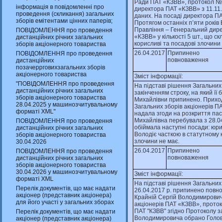
Ради ПАТ «КЗВВ», протокол № 
інформація в повідомленні про
директора ПАТ «КЗВВ» з 11.11.
проведення (скликання) загальних
даних. На посадi директора ПА
зборів емітентами цінних паперів;
Протягом останнiх п’яти рокiв
Правлiння – Генеральний дире
ПОВІДОМЛЕННЯ про проведення
«КЗВВ» у кiлькостi 5 шт., що 
дистанційних річних загальних
корисливi та посадовi злочини 
зборів акціонерного товариства
26.04.2017
Припинено
ПОВІДОМЛЕННЯ про проведення
повноваження
дистанційних
позачеррговихзагальних зборів
акціонерного товариства
Зміст інформації:
"ПОВІДОМЛЕННЯ про проведення
На пiдставi рiшення Загальних 
дистанційних річних загальних
закiнченням строку, на який її
зборів акціонерного товариства
Михайлiвни припинено. Приходь
28.04.2025 у машинозчитувальному
Загальних зборiв акцiонерiв ПА
форматі XML"
надала згоди на розкриття пас
Михайлiвна перебувала з 28.04
ПОВІДОМЛЕННЯ про проведення
обiймала наступнi посади: юрис
дистанційних річних загальних
Володiє часткою в статутному 
зборів акціонерного товариства
злочини не має.
30.04.2026
26.04.2017
Припинено
ПОВІДОМЛЕННЯ про проведення
повноваження
дистанційних річних загальних
зборів акціонерного товариства
30.04.2026 у машинозчитувальному
Зміст інформації:
форматі XML
На пiдставi рiшення Загальних
Перелік документів, що має надати
26.04.2017 р. припинено повн
акціонер (представник акціонера)
Крайнiй Сергiй Володимирович
для його участі у загальних зборах
акцiонерiв ПАТ «КЗВВ», проток
ПАТ "КЗВВ" згiдно Протоколу з
Перелік документів, що має надати
Володимировича обрано Голово
акціонер (представник акціонера)