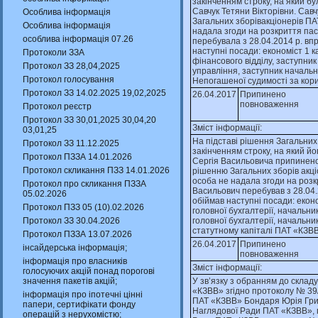
закiнченням строку, на який б
Савчук Тетяни Вiкторiвни. Савч
Особлива інформація
Загальних зборiвакцiонерiв ПА
Особлива інформація
надала згоди на розкриття пасп
особлива інформація 07.26
перебувала з 28.04.2014 р. впр
наступнi посади: економiст 1 ка
Протоколи ЗЗА
фiнансового вiддiлу, заступни
Протокол ЗЗ 28,04,2025
управлiння, заступник начальн
Протокол голосування
Непогашеної судимостi за кори
Протокол ЗЗ 14.02.2025 19,02,2025
26.04.2017
Припинено
повноваження
Протокол реєстр
Протокол ЗЗ 30,01,2025 30,04,20
Зміст інформації:
03,01,25
На пiдставi рiшення Загальних 
Протокол ЗЗ 11.12.2025
закiнченням строку, на який й
Протокол ПЗЗА 14.01.2026
Сергiя Васильовича припинено.
Протокол скликання ПЗЗ 14.01.2026
рiшенню Загальних зборiв акцi
особа не надала згоди на розк
Протокол про скликання ПЗЗА
Васильович перебував з 28.04.
05.02.2026
обiймав наступнi посади: еконо
Протокол ПЗЗ 05 (10).02.2026
головної бухгалтерiї, начальн
Протокол ЗЗ 30.04.2026
головної бухгалтерiї, начальни
статутному капiталi ПАТ «КЗВВ
Протокол ПЗЗА 13.07.2026
26.04.2017
Припинено
інсайдерська інформація;
повноваження
інформація про власників
Зміст інформації:
голосуючих акцій понад порогові
значення пакетів акцій;
У зв’язку з обранням до склад
«КЗВВ» згiдно протоколу № 39/
інформація про іпотечні цінні
ПАТ «КЗВВ» Бондаря Юрiя Гри
папери, сертифікати фонду
Наглядової Ради ПАТ «КЗВВ», п
операцій з нерухомістю;