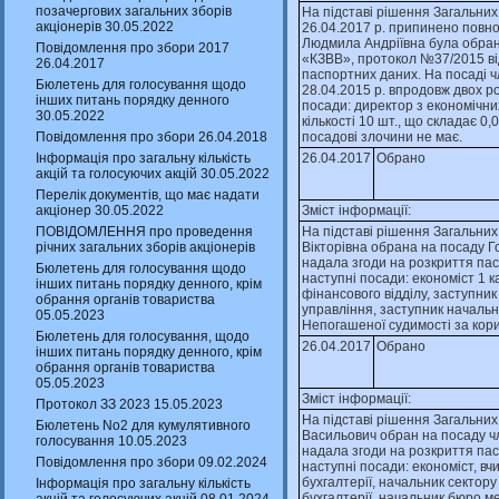
позачергових загальних зборів
На пiдставi рiшення Загальних
акціонерів 30.05.2022
26.04.2017 р. припинено пов
Людмила Андрiївна була обран
Повідомлення про збори 2017
«КЗВВ», протокол №37/2015 вiд
26.04.2017
паспортних даних. На посадi 
Бюлетень для голосування щодо
28.04.2015 р. впродовж двох р
інших питань порядку денного
посади: директор з економiчн
30.05.2022
кiлькостi 10 шт., що складає 0
Повідомлення про збори 26.04.2018
посадовi злочини не має.
Інформація про загальну кількість
26.04.2017
Обрано
акцій та голосуючих акцій 30.05.2022
Перелік документів, що має надати
акціонер 30.05.2022
Зміст інформації:
ПОВІДОМЛЕННЯ про проведення
На пiдставi рiшення Загальних 
річних загальних зборів акціонерів
Вiкторiвна обрана на посаду Го
надала згоди на розкриття пас
Бюлетень для голосування щодо
наступнi посади: економiст 1 ка
інших питань порядку денного, крім
фiнансового вiддiлу, заступни
обрання органів товариства
управлiння, заступник начальн
05.05.2023
Непогашеної судимостi за кори
Бюлетень для голосування, щодо
26.04.2017
Обрано
інших питань порядку денного, крім
обрання органів товариства
05.05.2023
Зміст інформації:
Протокол ЗЗ 2023 15.05.2023
На пiдставi рiшення Загальних 
Бюлетень No2 для кумулятивного
Васильович обран на посаду чле
голосування 10.05.2023
надала згоди на розкриття пас
Повідомлення про збори 09.02.2024
наступнi посади: економiст, вч
бухгалтерiї, начальник сектор
Інформація про загальну кількість
бухгалтерiї, начальник бюро ме