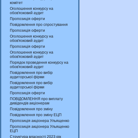
комітет
Оголошення конкурсу на
обов'язковий аудит
Пропозиція оферти
Повідомлення про спростування
Пропозиція оферти
Оголошення конкурсу на
обов'язковий аудит
Пропозиція оферти
Оголошення конкурсу на
обов'язковий аудит
Порядок проведення конкурсу на
обов'язковий аудит
Повідомлення про вибір
аудиторської фірми
Повідомлення про вибір
аудиторської фірми
Пропозиція оферти
ПОВІДОМЛЕННЯ про виплату
дивідендів акціонерам
Повідомлення про зміну
Повідомлення про зміну ЕЦП
Пропозиція акціонера Ульященко
Пропозиція акціонера Ульященко
ЕЦП
Структура власності 2023 рік