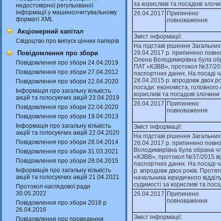
за корисливi та посадовi злочи
недостовірної регульованої
інформації у машинозчитувальному
26.04.2017
Припинено
форматі XML
повноваження
Акціонерний капітал
Зміст інформації:
Свідоцтво про випуск цінних паперів
На пiдставi рiшення Загальних
Повідомлення про збори
26.04.2017 р. припинено пов
Олена Володимирiвна була обр
Повідомлення про збори 24.04.2019
ПАТ «КЗВВ», протокол №37/2015
Повідомлення про збори 27.04.2012
паспортних даних. На посадi 
28.04.2015 р. впродовж двох р
Повідомлення про збори 22.04.2020
посади: економiста, головного
Інформація про загальну кількість
корисливi та посадовi злочини 
акцій та голосуючих акцій 23.04.2019
26.04.2017
Припинено
Повідомлення про збори 22.04.2020
повноваження
Повідомлення про збори 19.04.2013
Інформація про загальну кількість
Зміст інформації:
акцій та голосуючих акцій 22.04.2020
На пiдставi рiшення Загальних
Повідомлення про збори 28.04.2014
26.04.2017 р. припинено пов
Володимирiвна була обрана чл
Повідомлення про збори 31.03.2021
«КЗВВ», протокол №37/2015 вiд
Повідомлення про збори 28.04.2015
паспортних даних. На посадi 
Інформація про загальну кількість
р. впродовж двох рокiв. Протя
акцій та голосуючих акцій 21.04.2021
начальника юридичного вiддiлу
судимостi за корисливi та поса
Протокол наглядової ради
30.05.2022
26.04.2017
Припинено
повноваження
Повідомлення про збори 2016 р
26.04.2016
Зміст інформації:
Повідомлення про проведення