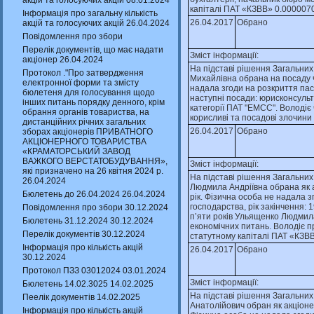
акцій та голосуючих акцій 08.01.2024
капiталi ПАТ «КЗВВ» 0.0000070
Інформація про загальну кількість
26.04.2017
Обрано
акцій та голосуючих акцій 26.04.2024
Повідомлення про збори
Перелік документів, що має надати
Зміст інформації:
акціонер 26.04.2024
На пiдставi рiшення Загальних
Протокол ."Про затвердження
Михайлiвна обрана на посаду чл
електронної форми та змісту
надала згоди на розкриття пас
бюлетеня для голосування щодо
наступнi посади: юрисконсульт, 
інших питань порядку денного, крім
категорiї ПАТ "ЕМСС". Володiє
обрання органів товариства, на
корисливi та посадовi злочини 
дистанційних річних загальних
26.04.2017
Обрано
зборах акціонерів ПРИВАТНОГО
АКЦІОНЕРНОГО ТОВАРИСТВА
«КРАМАТОРСЬКИЙ ЗАВОД
ВАЖКОГО ВЕРСТАТОБУДУВАННЯ»,
Зміст інформації:
які призначено на 26 квітня 2024 р.
На пiдставi рiшення Загальних
26.04.2024
Людмила Андрiївна обрана як а
Бюлетень до 26.04.2024 26.04.2024
рiк. Фiзична особа не надала 
господарства, рiк закiнчення: 
Повідомлення про збори 30.12.2024
п’яти рокiв Ульященко Людмил
Бюлетень 31.12.2024 30.12.2024
економiчних питань. Володiє п
Перелік документів 30.12.2024
статутному капiталi ПАТ «КЗВВ
Інформація про кількість акцій
26.04.2017
Обрано
30.12.2024
Протокол ПЗЗ 03012024 03.01.2024
Зміст інформації:
Бюлетень 14.02.3025 14.02.2025
На пiдставi рiшення Загальних
Пеелік документів 14.02.2025
Анатолiйович обран як акцiоне
Інформація про кількість акцій