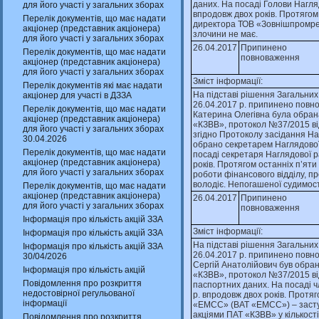
даних. На посадi Голови Нагл
для його участі у загальних зборах
впродовж двох рокiв. Протягом
Перелік документів, що має надати
директора ТОВ «Зовнiшпромрес
акціонер (представник акціонера)
злочини не має.
для його участі у загальних зборах
26.04.2017
Припинено
Перелік документів, що має надати
повноваження
акціонер (представник акціонера)
для його участі у загальних зборах
Зміст інформації:
Перелік документів які має надати
На пiдставi рiшення Загальних
акціонер для участі в ДЗЗА
26.04.2017 р. припинено повн
Перелік документів, що має надати
Катерина Олегiвна була обран
акціонер (представник акціонера)
«КЗВВ», протокол №37/2015 вiд
для його участі у загальних зборах
згiдно Протоколу засiдання На
30.04.2026
обрано секретарем Наглядової
Перелік документів, що має надати
посадi секретаря Наглядової 
акціонер (представник акціонера)
рокiв. Протягом останнiх п’ят
для його участі у загальних зборах
роботи фiнансового вiддiлу, п
володiє. Непогашеної судимост
Перелік документів, що має надати
акціонер (представник акціонера)
26.04.2017
Припинено
для його участі у загальних зборах
повноваження
Інформація про кількість акцій ЗЗА
Зміст інформації:
Інформація про кількість акцій ЗЗА
На пiдставi рiшення Загальних
Інформація про кількість акцій ЗЗА
26.04.2017 р. припинено повн
30/04/2026
Сергiй Анатолiйович був обра
Інформація про кількість акцій
«КЗВВ», протокол №37/2015 вiд
Повідомлення про розкриття
паспортних даних. На посадi 
недостовірної регульованої
р. впродовж двох рокiв. Протя
інформації
«ЕМСС» (ВАТ «ЕМСС») – заступ
акцiями ПАТ «КЗВВ» у кiлькост
Повідомлення про розкриття