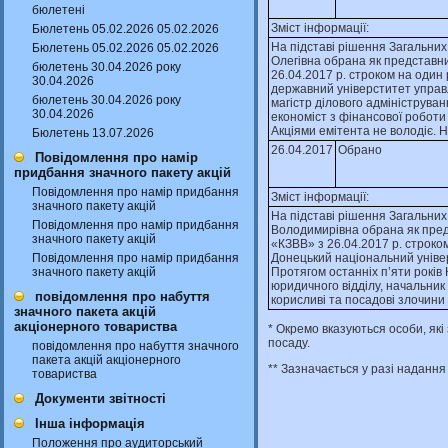
бюлетені
Зміст інформації:
Бюлетень 05.02.2026 05.02.2026
На пiдставi рiшення Загальних
Бюлетень 05.02.2026 05.02.2026
Олегiвна обрана як представни
бюлетень 30.04.2026 року
26.04.2017 р. строком на один
30.04.2026
державний унiверститет управлi
бюлетень 30.04.2026 року
магiстр дiлового адмiнiструва
30.04.2026
економiст з фiнансової роботи
Акцiями емiтента не володiє. 
Бюлетень 13.07.2026
26.04.2017
Обрано
Повідомлення про намір
придбання значного пакету акцій
Повідомлення про намір придбання
Зміст інформації:
значного пакету акцій
На пiдставi рiшення Загальних
Повідомлення про намір придбання
Володимирiвна обрана як предс
значного пакету акцій
«КЗВВ» з 26.04.2017 р. строко
Повідомлення про намір придбання
Донецький нацiональний унiверс
значного пакету акцій
Протягом останнiх п’яти рокi
юридичного вiддiлу, начальник
повідомлення про набуття
корисливi та посадовi злочини 
значного пакета акцій
акціонерного товариства
* Окремо вказуються особи, як
посаду.
повідомлення про набуття значного
пакета акцій акціонерного
** Зазначається у разі надання
товариства
Документи звітності
Інша інформація
Положення про аудиторський