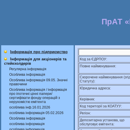
ПрАТ 
Інформація про підприємство
Інформація для акціонерів та
Код за ЄДРПОУ:
стейкхолдерів
Повне найменування:
Регулярна інформація
Особлива інформація
Скорочене найменування (згі
Особлива інформація 09.05. Значні
Статуту):
правочини
Юридична адреса:
Особлива інформація / інформація
про іпотечні цінні папери/
сертифікати фонду операцій з
Керівник:
нерухомістю емітента
Код території за КОАТУУ:
особлива інф.16.01.2026
особлива інформація 05.02.2026
Регіон:
Особлива інформація
Депозитарна установа, що
особлива інформація
обслуговує емітента:
особлива інформація