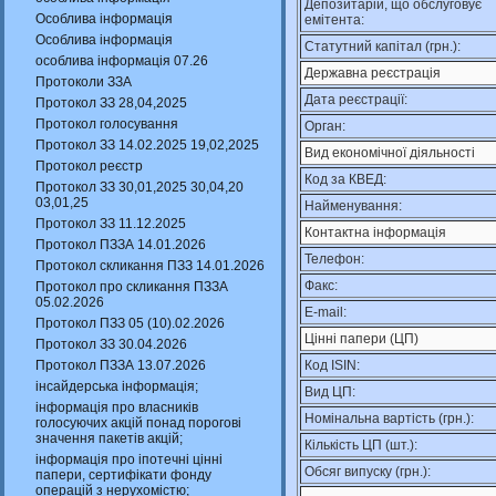
Депозитарій, що обслуговує
Особлива інформація
емітента:
Особлива інформація
Статутний капітал (грн.):
особлива інформація 07.26
Державна реєстрація
Протоколи ЗЗА
Дата реєстрації:
Протокол ЗЗ 28,04,2025
Протокол голосування
Орган:
Протокол ЗЗ 14.02.2025 19,02,2025
Вид економічної діяльності
Протокол реєстр
Код за КВЕД:
Протокол ЗЗ 30,01,2025 30,04,20
03,01,25
Найменування:
Протокол ЗЗ 11.12.2025
Контактна інформація
Протокол ПЗЗА 14.01.2026
Телефон:
Протокол скликання ПЗЗ 14.01.2026
Факс:
Протокол про скликання ПЗЗА
05.02.2026
E-mail:
Протокол ПЗЗ 05 (10).02.2026
Цінні папери (ЦП)
Протокол ЗЗ 30.04.2026
Протокол ПЗЗА 13.07.2026
Код ISIN:
інсайдерська інформація;
Вид ЦП:
інформація про власників
Номінальна вартість (грн.):
голосуючих акцій понад порогові
значення пакетів акцій;
Кількість ЦП (шт.):
інформація про іпотечні цінні
Обсяг випуску (грн.):
папери, сертифікати фонду
операцій з нерухомістю;