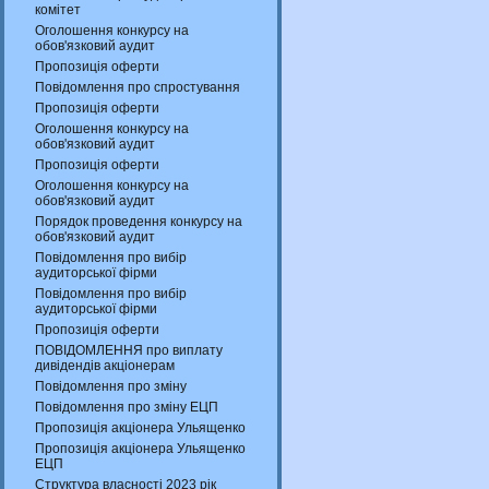
комітет
Оголошення конкурсу на
обов'язковий аудит
Пропозиція оферти
Повідомлення про спростування
Пропозиція оферти
Оголошення конкурсу на
обов'язковий аудит
Пропозиція оферти
Оголошення конкурсу на
обов'язковий аудит
Порядок проведення конкурсу на
обов'язковий аудит
Повідомлення про вибір
аудиторської фірми
Повідомлення про вибір
аудиторської фірми
Пропозиція оферти
ПОВІДОМЛЕННЯ про виплату
дивідендів акціонерам
Повідомлення про зміну
Повідомлення про зміну ЕЦП
Пропозиція акціонера Ульященко
Пропозиція акціонера Ульященко
ЕЦП
Структура власності 2023 рік